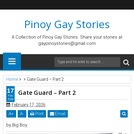
Pinoy Gay Stories
A Collection of Pinoy Gay Stories. Share your stories at
gaypinoystories@gmail.com
Home
Gate Guard – Part 2
17
Gate Guard – Part 2
Feb
2026
February 17, 2026
A
+
A
-
Print
Email
by Big Boy