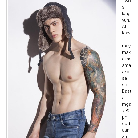
“Ayo
s
lang
yun.
At
leas
t
may
mak
akas
ama
ako
sa
spa.
Bast
a
mga
7:30
pm
dad
aan
an