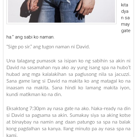
kita
dya
n sa
may
gate
ha.” ang sabi ko naman.
“Sige po sir.” ang tugon naman ni David.
Una talagang pumasok sa isipan ko ng sabihin sa akin ni
David na sasamahan nya ako ay yung isang spa na hubo’t
hubad ang mga kalalakihan sa paglusong nila sa jacuzzi.
Sana game lang si David na makita ko ang matagal ko na
inaasam na makita. Sana hindi ko lamang makita iyon,
kundi matikman ko na din.
Eksaktong 7:30pm ay nasa gate na ako. Naka-ready na din
si David sa pagsama sa akin. Sumakay siya sa aking kotse
at binaybay na namin ang daan patungo sa spa na balak
kong pagdalhan sa kanya. Ilang minuto pa ay nasa spa na
kami.