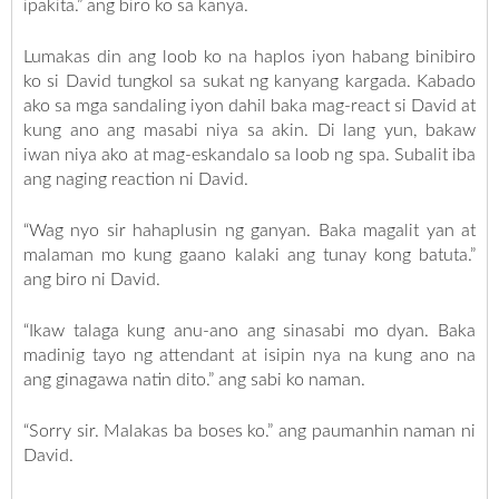
ipakita.” ang biro ko sa kanya.
Lumakas din ang loob ko na haplos iyon habang binibiro
ko si David tungkol sa sukat ng kanyang kargada. Kabado
ako sa mga sandaling iyon dahil baka mag-react si David at
kung ano ang masabi niya sa akin. Di lang yun, bakaw
iwan niya ako at mag-eskandalo sa loob ng spa. Subalit iba
ang naging reaction ni David.
“Wag nyo sir hahaplusin ng ganyan. Baka magalit yan at
malaman mo kung gaano kalaki ang tunay kong batuta.”
ang biro ni David.
“Ikaw talaga kung anu-ano ang sinasabi mo dyan. Baka
madinig tayo ng attendant at isipin nya na kung ano na
ang ginagawa natin dito.” ang sabi ko naman.
“Sorry sir. Malakas ba boses ko.” ang paumanhin naman ni
David.