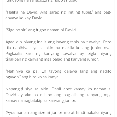
lumusong na sa jacuzzi ng hubo’t hubad.
“Halika na David. Ang sarap ng init ng tubig.” ang pag-
anyaya ko kay David.
“Sige po sir.” ang tugon naman ni David.
Agad din niyang inalis ang kayang tapis na tuwalya. Pero
tila nahihiya siya sa akin na makita ko ang junior nya.
Pagkaalis kasi ng kanyang tuwalya ay bigla niyang
tinakpan ng kanyang mga palad ang kanyang junior.
“Nahihiya ka pa. Eh tayong dalawa lang ang nadito
ngayon.” ang biro ko sa kanya.
Napangiti siya sa akin. Dahil abot kamay ko naman si
David ay ako na mismo ang nag-alis ng kanyang mga
kamay na nagtatakip sa kanyang junior.
“Ayos naman ang size ni junior mo at hindi nakakahiyang