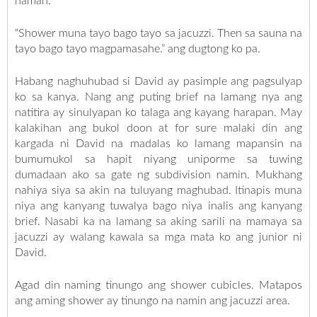
naman.
“Shower muna tayo bago tayo sa jacuzzi. Then sa sauna na
tayo bago tayo magpamasahe.” ang dugtong ko pa.
Habang naghuhubad si David ay pasimple ang pagsulyap
ko sa kanya. Nang ang puting brief na lamang nya ang
natitira ay sinulyapan ko talaga ang kayang harapan. May
kalakihan ang bukol doon at for sure malaki din ang
kargada ni David na madalas ko lamang mapansin na
bumumukol sa hapit niyang uniporme sa tuwing
dumadaan ako sa gate ng subdivision namin. Mukhang
nahiya siya sa akin na tuluyang maghubad. Itinapis muna
niya ang kanyang tuwalya bago niya inalis ang kanyang
brief. Nasabi ka na lamang sa aking sarili na mamaya sa
jacuzzi ay walang kawala sa mga mata ko ang junior ni
David.
Agad din naming tinungo ang shower cubicles. Matapos
ang aming shower ay tinungo na namin ang jacuzzi area.