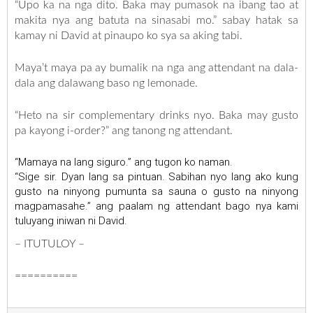
“Upo ka na nga dito. Baka may pumasok na ibang tao at
makita nya ang batuta na sinasabi mo.” sabay hatak sa
kamay ni David at pinaupo ko sya sa aking tabi.
Maya’t maya pa ay bumalik na nga ang attendant na dala-
dala ang dalawang baso ng lemonade.
“Heto na sir complementary drinks nyo. Baka may gusto
pa kayong i-order?” ang tanong ng attendant.
“Mamaya na lang siguro.” ang tugon ko naman.
“Sige sir. Dyan lang sa pintuan. Sabihan nyo lang ako kung
gusto na ninyong pumunta sa sauna o gusto na ninyong
magpamasahe.” ang paalam ng attendant bago nya kami
tuluyang iniwan ni David.
– ITUTULOY –
==========