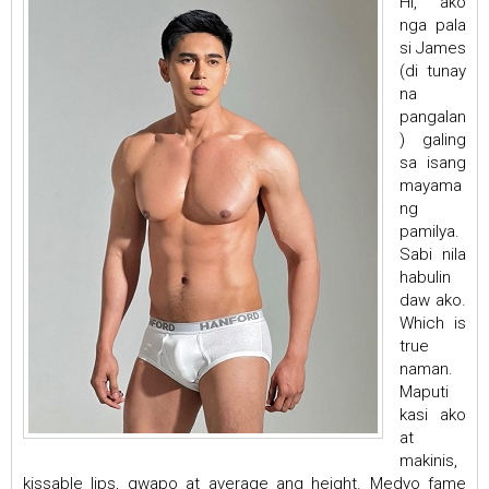
Hi, ako
nga pala
si James
(di tunay
na
pangalan
) galing
sa isang
mayama
ng
pamilya.
Sabi nila
habulin
daw ako.
Which is
true
naman.
Maputi
kasi ako
at
makinis,
kissable lips, gwapo at average ang height. Medyo fame