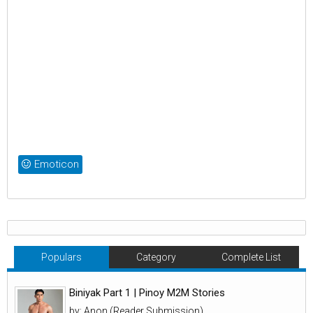
Emoticon
Populars
Category
Complete List
Biniyak Part 1 | Pinoy M2M Stories
by: Anon (Reader Submission)