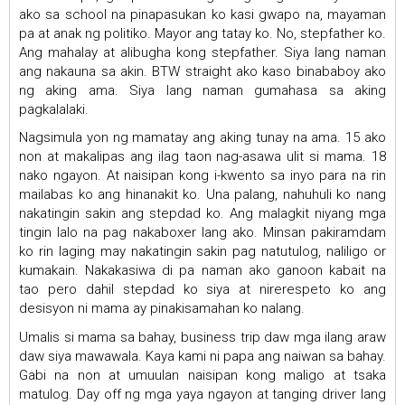
ako sa school na pinapasukan ko kasi gwapo na, mayaman
pa at anak ng politiko. Mayor ang tatay ko. No, stepfather ko.
Ang mahalay at alibugha kong stepfather. Siya lang naman
ang nakauna sa akin. BTW straight ako kaso binababoy ako
ng aking ama. Siya lang naman gumahasa sa aking
pagkalalaki.
Nagsimula yon ng mamatay ang aking tunay na ama. 15 ako
non at makalipas ang ilag taon nag-asawa ulit si mama. 18
nako ngayon. At naisipan kong i-kwento sa inyo para na rin
mailabas ko ang hinanakit ko. Una palang, nahuhuli ko nang
nakatingin sakin ang stepdad ko. Ang malagkit niyang mga
tingin lalo na pag nakaboxer lang ako. Minsan pakiramdam
ko rin laging may nakatingin sakin pag natutulog, naliligo or
kumakain. Nakakasiwa di pa naman ako ganoon kabait na
tao pero dahil stepdad ko siya at nirerespeto ko ang
desisyon ni mama ay pinakisamahan ko nalang.
Umalis si mama sa bahay, business trip daw mga ilang araw
daw siya mawawala. Kaya kami ni papa ang naiwan sa bahay.
Gabi na non at umuulan naisipan kong maligo at tsaka
matulog. Day off ng mga yaya ngayon at tanging driver lang