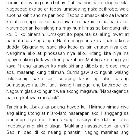
namin at boy ang nasa bahay. Gabi na non baka tulog na sila.
Nagbabad ako sa cr tapos lumabas ng naka-bathrobe, wala
suot na kahit ano na panloob. Tapos pumasok ako sa kwarto
ko at dumapa di ko namalayan na nakaidlip na pala ako.
Naramdaman ko nalang na may humihimas sa bandang hita
ko. Di ko pinansin. Umakyat ito papunta sa aking pwet at
papunta sa aking alaga. Naalimpungatan ako at nakita ko si
daddy. Sisigaw na sana ako kaso ay sinikmuran niya ako.
Nanghina ako at pinosasan niya ako. Kitang kita niya na
ngayon akong katawan kong nakahain. Mahilig ako mag-gym
kaya fit ang katawan ko malalaki ang dibdib at braso, may
abs, masarap kung titikman. Sumisigaw ako ngunit walang
nakakarinig sakin kasi sobrang lakas ng ulan parang
bumabagyo na. Unti unti niyang tinanggal ang bathrobe ko.
Nagpumiglas ako ngunit wala akong magawa. "Napakaganda
pala ng katawan mo anak".
Tangina ka...bakla ka palang hayop ka. Hinimas himas niya
ang aking utong at nilaro-laro nasarapan ako. Hanggang sa
sinupsop niya ito. Para akong nakuryente dahilan para
mabuhay ang aking alaga. "Mukhang nasasarapan ka ah"?
Sabi ni dad di ko nalang pinansin. Naging marahas ang