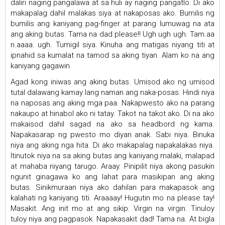
daliri naging pangalawa at sa huli ay naging pangatlo. Di ako
makapalag dahil malakas siya at nakaposas ako. Bumilis ng
bumilis ang kaniyang pag-finger at parang lumuwag na ata
ang aking butas. Tama na dad please!! Ugh ugh ugh. Tam.aa
n.aaaa. ugh. Tumigil siya. Kinuha ang matigas niyang titi at
ipnahid sa kumalat na tamod sa aking tiyan. Alam ko na ang
kaniyang gagawin
Agad kong iniwas ang aking butas. Umisod ako ng umisod
tutal dalawang kamay lang naman ang naka-posas. Hindi niya
na naposas ang aking mga paa. Nakapwesto ako na parang
nakaupo at hinabol ako ni tatay. Takot na takot ako. Di na ako
makaisod dahil sagad na ako sa headbord ng kama.
Napakasarap ng pwesto mo diyan anak. Sabi niya. Binuka
niya ang aking nga hita. Di ako makapalag napakalakas niya.
Itinutok niya na sa aking butas ang kaniyang malaki, malapad
at mahaba niyang tarugo. Araay. Pinipilit niya akong pasukin
ngunit ginagawa ko ang lahat para masikipan ang aking
butas. Sinikmuraan niya ako dahilan para makapasok ang
kalahati ng kaniyang titi. Araaaay! Hugutin mo na please tay!
Masakit. Ang init mo at ang sikip. Virgin na virgin. Tinuloy
tuloy niya ang pagpasok. Napakasakit dad! Tama na. At bigla