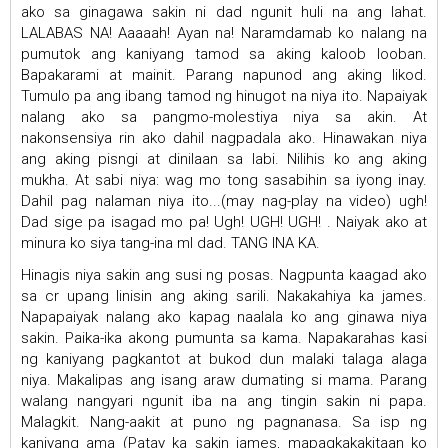
ako sa ginagawa sakin ni dad ngunit huli na ang lahat.
LALABAS NA! Aaaaah! Ayan na! Naramdamab ko nalang na
pumutok ang kaniyang tamod sa aking kaloob looban.
Bapakarami at mainit. Parang napunod ang aking likod.
Tumulo pa ang ibang tamod ng hinugot na niya ito. Napaiyak
nalang ako sa pangmo-molestiya niya sa akin. At
nakonsensiya rin ako dahil nagpadala ako. Hinawakan niya
ang aking pisngi at dinilaan sa labi. Nilihis ko ang aking
mukha. At sabi niya: wag mo tong sasabihin sa iyong inay.
Dahil pag nalaman niya ito...(may nag-play na video) ugh!
Dad sige pa isagad mo pa! Ugh! UGH! UGH! . Naiyak ako at
minura ko siya tang-ina ml dad. TANG INA KA.
Hinagis niya sakin ang susi ng posas. Nagpunta kaagad ako
sa cr upang linisin ang aking sarili. Nakakahiya ka james.
Napapaiyak nalang ako kapag naalala ko ang ginawa niya
sakin. Paika-ika akong pumunta sa kama. Napakarahas kasi
ng kaniyang pagkantot at bukod dun malaki talaga alaga
niya. Makalipas ang isang araw dumating si mama. Parang
walang nangyari ngunit iba na ang tingin sakin ni papa.
Malagkit. Nang-aakit at puno ng pagnanasa. Sa isp ng
kaniyang ama (Patay ka sakin james, mapagkakakitaan ko