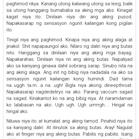
paghimod nkya. Kanang utong kaliwang utong sa leeg, balik
sa utong hanggang bumababa sa aking mga abs. Kinagat
kagat niya ito. Dinilaan niya din ang aking pusod.
Napakasarap ng sensasyon ngunit kailangan kong pigilan
ito.
Tinigil niya ang paghimod. Kinapa niya ang aking alaga at
jinakol. Shit napapaungol ako. Nilaro ng daliri niya ang butas
nito. Hanggang sa dinilaan niya ang aking mga bayag.
Napakarahas. Dinilaan niya rin ang aking butas. Napaliyad
ako sa kaniyang ginawa dahil sobrang sarap. Sinubo nita na
ang aking alaga. Ang init ng bibig niya nadadala na ako sa
sensasyon ngunit kailangan kong humindi. Dad tama
na..uggh ta.m...a na...ugh! Bigla niya akong dineepthroat.
Napakasarap nagdedeliryo na ako. Parang vaccum sagad
na sagad. Kinakantot ko na ang bibig niya. At naramdaman
ko lalabasan na ako. Ugh ugh. Ugh urrrrrgh.... Hingal na
hingal ako.
Niluwa niya ito at kumalat ang aking tamod. Pinahid niya ito
sa kaniyang daliri. At itinutok sa aking butas. Aray! Nagulat
ako at finiger niya ang aking butas. Pabilis ng pabilis. Isang