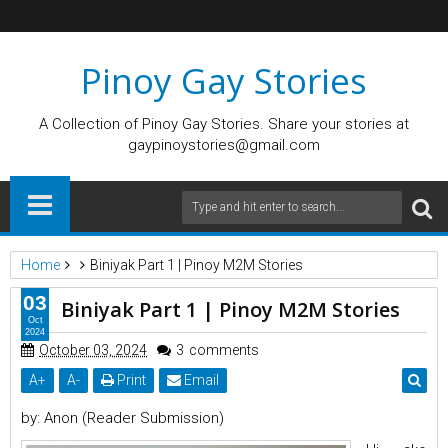
Pinoy Gay Stories
A Collection of Pinoy Gay Stories. Share your stories at
gaypinoystories@gmail.com
Home
Biniyak Part 1 | Pinoy M2M Stories
03
Biniyak Part 1 | Pinoy M2M Stories
Oct
2024
October 03, 2024
3
comments
A
+
A
-
Print
Email
by: Anon (Reader Submission)