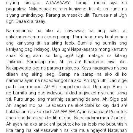
niyang isinagad. ARAAAAAAY! Tumigil muna siya sa
paggalaw. Nakapasok na anh kaniyang titi. At unti unti na
siyang umindayog. Parang sumasakit ulit. Ta.m.aa n.a! Ugh
ugh! Daaa.d a.raaay.
Namamanhid na ako at nawawala na ang sakit at
nakakaramdam na ako ng sarap. Para bang may tinatamaan
ang kaniyang titi sa aking loob. Bumilis ng bumilis ang
kaniyang pag indayog. Ugh ugh! Napakasarap mong kantutin
anak! Kung alam ko lang..ugh! Ugh matagal na kitang
tinikman. Saraaaap mo! Ah ah ah! Kinakantot niya ako.
Nakapwesto ako na parang nakaupo. Kaya nagagawa niyang
dilaan ang aking leeg. Sarap na sarap na ako di ko
namamalayan na napapaungol na ako! Ah! Ugh ufh! Dad sige
pa bilisan moooo! Ah! Ah! Isagad mo dad. Ugh ugh. Bumilis
ng bumilis ang pag indayog ni dad at jinakol niya ang aking
titi. Puro ungol ang maririnig sa aming dalawa. Ah! Sige pa!
Ah isagad mo pa. Lalabasan na ako! Sabi ko kay dad ah!
Lalabasan na ako dad! Ah! AH! AH! Ayan naaaaaaa! Pumutok
ang aking katas sa dibdib ni dad. Napakadami mga 7 putok.
Ah ayan na ako anak ah! Ipuputok ko sa loob mo bubuntisin
kita tang ina ka! Aasawahin na kita mula ngayon! Natauhan