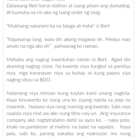
Dalawang Red horse stallion at isang pilsen ang dumating.
At kumuha na rin ako ng isang order ng sisig.
“Mukhang nakarami ka na talaga ah hehe” si Bert
“Napasarap lang, wala din akong magawa eh. Medyo may
amats na nga ako eh” paliwanag ko naman.
Mahaba ang naging kwentuhan namin ni Bert. Agad din
akaming naging close. Na kwento niya tungkol sa pamilya
niya, mga karanasan niya sa buhay at kung paano siya
naging sikyu sa BDO.
Natanong niya minsan kung kaylan kami unang nagkita.
Kaya kinuwento ko nung una ko siyang nakita sa jeep na
inaantok. Natawa siya nang marinig ang kwento. Sabi niya
naalala niya rind aw ako nung time nay un. Ang insurance
company ako nagtatrabaho dahil sa ayos ko. – naka polo,
khaki na pantaloon at malinis na balat na sapatos. Kaya
pala, sabi ko, parang kakaiba ang reaksiyon mo nung