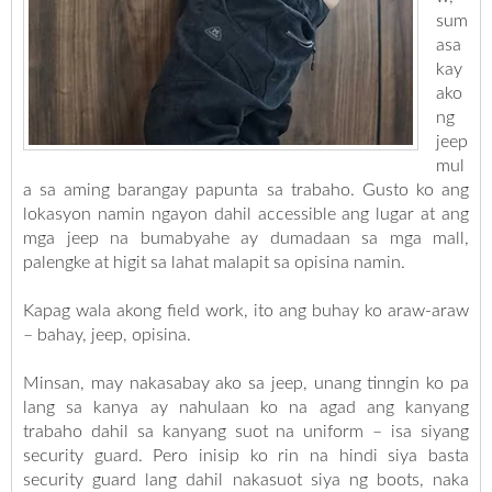
sum
asa
kay
ako
ng
jeep
mul
a sa aming barangay papunta sa trabaho. Gusto ko ang
lokasyon namin ngayon dahil accessible ang lugar at ang
mga jeep na bumabyahe ay dumadaan sa mga mall,
palengke at higit sa lahat malapit sa opisina namin.
Kapag wala akong field work, ito ang buhay ko araw-araw
– bahay, jeep, opisina.
Minsan, may nakasabay ako sa jeep, unang tinngin ko pa
lang sa kanya ay nahulaan ko na agad ang kanyang
trabaho dahil sa kanyang suot na uniform – isa siyang
security guard. Pero inisip ko rin na hindi siya basta
security guard lang dahil nakasuot siya ng boots, naka