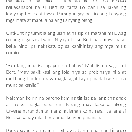
makakasuka na ako. Nahalata ko rin na medyo
nakakahabol na si Bert sa tama ko dahil sa lakas ng
kanyang boses at tawa. Pumupungay na rin ang kanyang
mga mata at mapula na ang kanyang pisngi.
Unti-unting tumitila ang ulan at naisip ka marahil maluwag
na ang mga sasakyan. Niyaya ko so Bert na umuwi na at
baka hindi pa nakakatulog sa kahihintay ang mga misis
namin.
“Ako lang mag-isa ngayon sa bahay.” Mabilis na sagot ni
Bert. “May sakit kasi ang lola niya sa probinsiya nila at
mukhang hindi na raw magtatagal kaya pinadalaw ko na
muna sa kanila.”
Nalaman ko rin na pareho kaming tig-isa pa lang ang anak
at halos magka-eded rin. Parang may kakaiba akong
tuwang naramdaman nang malaman ko na nag-iisa lang si
Bert sa bahay nila. Pero hindi ko iyon pinansin.
Pagkabayad ko n gaming bill ay sabay na naming tinungo