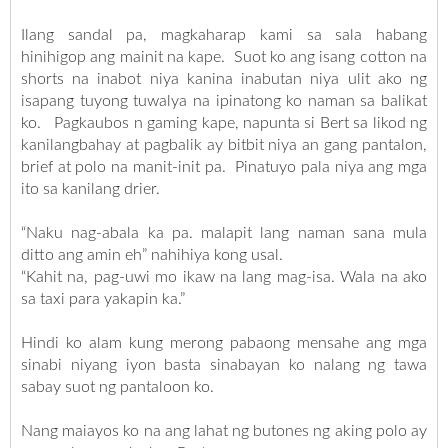
Ilang sandal pa, magkaharap kami sa sala habang
hinihigop ang mainit na kape. Suot ko ang isang cotton na
shorts na inabot niya kanina inabutan niya ulit ako ng
isapang tuyong tuwalya na ipinatong ko naman sa balikat
ko. Pagkaubos n gaming kape, napunta si Bert sa likod ng
kanilangbahay at pagbalik ay bitbit niya an gang pantalon,
brief at polo na manit-init pa. Pinatuyo pala niya ang mga
ito sa kanilang drier.
“Naku nag-abala ka pa. malapit lang naman sana mula
ditto ang amin eh” nahihiya kong usal.
“Kahit na, pag-uwi mo ikaw na lang mag-isa. Wala na ako
sa taxi para yakapin ka.”
Hindi ko alam kung merong pabaong mensahe ang mga
sinabi niyang iyon basta sinabayan ko nalang ng tawa
sabay suot ng pantaloon ko.
Nang maiayos ko na ang lahat ng butones ng aking polo ay