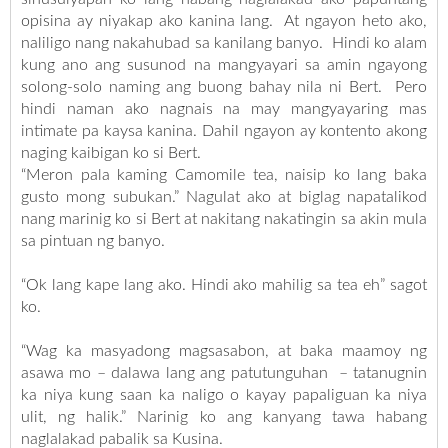
opisina ay niyakap ako kanina lang. At ngayon heto ako,
naliligo nang nakahubad sa kanilang banyo. Hindi ko alam
kung ano ang susunod na mangyayari sa amin ngayong
solong-solo naming ang buong bahay nila ni Bert. Pero
hindi naman ako nagnais na may mangyayaring mas
intimate pa kaysa kanina. Dahil ngayon ay kontento akong
naging kaibigan ko si Bert.
“Meron pala kaming Camomile tea, naisip ko lang baka
gusto mong subukan.” Nagulat ako at biglag napatalikod
nang marinig ko si Bert at nakitang nakatingin sa akin mula
sa pintuan ng banyo.
“Ok lang kape lang ako. Hindi ako mahilig sa tea eh” sagot
ko.
“Wag ka masyadong magsasabon, at baka maamoy ng
asawa mo – dalawa lang ang patutunguhan – tatanugnin
ka niya kung saan ka naligo o kayay papaliguan ka niya
ulit, ng halik.” Narinig ko ang kanyang tawa habang
naglalakad pabalik sa Kusina.