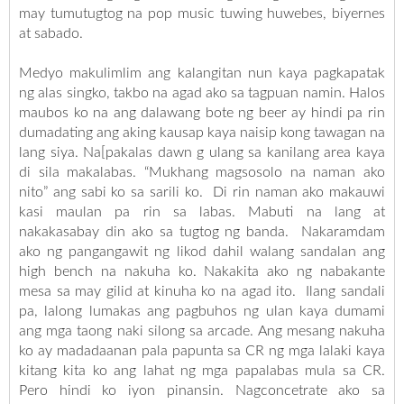
may tumutugtog na pop music tuwing huwebes, biyernes
at sabado.
Medyo makulimlim ang kalangitan nun kaya pagkapatak
ng alas singko, takbo na agad ako sa tagpuan namin. Halos
maubos ko na ang dalawang bote ng beer ay hindi pa rin
dumadating ang aking kausap kaya naisip kong tawagan na
lang siya. Na[pakalas dawn g ulang sa kanilang area kaya
di sila makalabas. “Mukhang magsosolo na naman ako
nito” ang sabi ko sa sarili ko. Di rin naman ako makauwi
kasi maulan pa rin sa labas. Mabuti na lang at
nakakasabay din ako sa tugtog ng banda. Nakaramdam
ako ng pangangawit ng likod dahil walang sandalan ang
high bench na nakuha ko. Nakakita ako ng nabakante
mesa sa may gilid at kinuha ko na agad ito. Ilang sandali
pa, lalong lumakas ang pagbuhos ng ulan kaya dumami
ang mga taong naki silong sa arcade. Ang mesang nakuha
ko ay madadaanan pala papunta sa CR ng mga lalaki kaya
kitang kita ko ang lahat ng mga papalabas mula sa CR.
Pero hindi ko iyon pinansin. Nagconcetrate ako sa