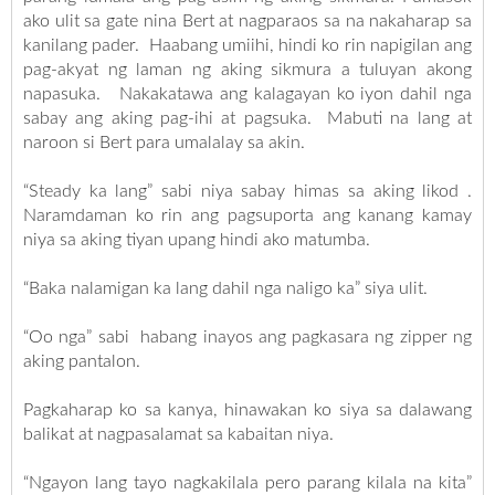
ako ulit sa gate nina Bert at nagparaos sa na nakaharap sa
kanilang pader. Haabang umiihi, hindi ko rin napigilan ang
pag-akyat ng laman ng aking sikmura a tuluyan akong
napasuka. Nakakatawa ang kalagayan ko iyon dahil nga
sabay ang aking pag-ihi at pagsuka. Mabuti na lang at
naroon si Bert para umalalay sa akin.
“Steady ka lang” sabi niya sabay himas sa aking likod .
Naramdaman ko rin ang pagsuporta ang kanang kamay
niya sa aking tiyan upang hindi ako matumba.
“Baka nalamigan ka lang dahil nga naligo ka” siya ulit.
“Oo nga” sabi habang inayos ang pagkasara ng zipper ng
aking pantalon.
Pagkaharap ko sa kanya, hinawakan ko siya sa dalawang
balikat at nagpasalamat sa kabaitan niya.
“Ngayon lang tayo nagkakilala pero parang kilala na kita”