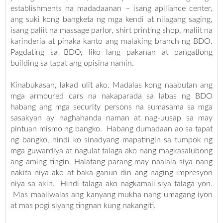
establishments na madadaanan – isang aplliance center,
ang suki kong bangketa ng mga kendi at nilagang saging,
isang paliit na massage parlor, shirt printing shop, maliit na
karinderia at pinaka kanto ang malaking branch ng BDO.
Pagdating sa BDO, liko lang pakanan at pangatlong
building sa tapat ang opisina namin.
Kinabukasan, lakad ulit ako. Madalas kong naabutan ang
mga armoured cars na nakaparada sa labas ng BDO
habang ang mga security persons na sumasama sa mga
sasakyan ay naghahanda naman at nag-uusap sa may
pintuan mismo ng bangko. Habang dumadaan ao sa tapat
ng bangko, hindi ko sinadyang mapatingin sa tumpok ng
mga guwardiya at nagulat talaga ako nang magkasalubong
ang aming tingin. Halatang parang may naalala siya nang
nakita niya ako at baka ganun din ang naging impresyon
niya sa akin. Hindi talaga ako nagkamali siya talaga yon.
Mas maaliwalas ang kanyang mukha nang umagang iyon
at mas pogi siyang tingnan kung nakangiti.