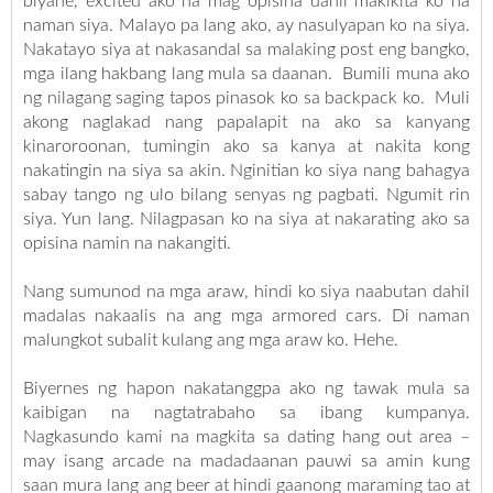
biyahe, excited ako na mag opisina dahil makikita ko na
naman siya. Malayo pa lang ako, ay nasulyapan ko na siya.
Nakatayo siya at nakasandal sa malaking post eng bangko,
mga ilang hakbang lang mula sa daanan. Bumili muna ako
ng nilagang saging tapos pinasok ko sa backpack ko. Muli
akong naglakad nang papalapit na ako sa kanyang
kinaroroonan, tumingin ako sa kanya at nakita kong
nakatingin na siya sa akin. Nginitian ko siya nang bahagya
sabay tango ng ulo bilang senyas ng pagbati. Ngumit rin
siya. Yun lang. Nilagpasan ko na siya at nakarating ako sa
opisina namin na nakangiti.
Nang sumunod na mga araw, hindi ko siya naabutan dahil
madalas nakaalis na ang mga armored cars. Di naman
malungkot subalit kulang ang mga araw ko. Hehe.
Biyernes ng hapon nakatanggpa ako ng tawak mula sa
kaibigan na nagtatrabaho sa ibang kumpanya.
Nagkasundo kami na magkita sa dating hang out area –
may isang arcade na madadaanan pauwi sa amin kung
saan mura lang ang beer at hindi gaanong maraming tao at