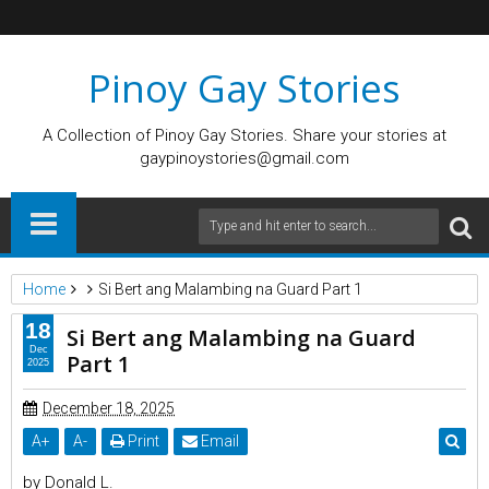
Pinoy Gay Stories
A Collection of Pinoy Gay Stories. Share your stories at
gaypinoystories@gmail.com
Home
Si Bert ang Malambing na Guard Part 1
18
Si Bert ang Malambing na Guard
Dec
Part 1
2025
December 18, 2025
A
+
A
-
Print
Email
by Donald L.