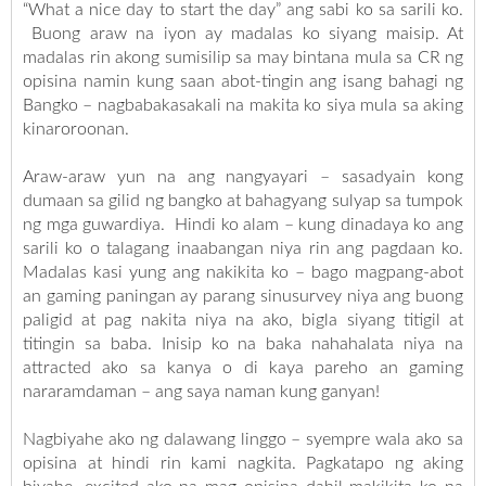
“What a nice day to start the day” ang sabi ko sa sarili ko.
Buong araw na iyon ay madalas ko siyang maisip. At
madalas rin akong sumisilip sa may bintana mula sa CR ng
opisina namin kung saan abot-tingin ang isang bahagi ng
Bangko – nagbabakasakali na makita ko siya mula sa aking
kinaroroonan.
Araw-araw yun na ang nangyayari – sasadyain kong
dumaan sa gilid ng bangko at bahagyang sulyap sa tumpok
ng mga guwardiya. Hindi ko alam – kung dinadaya ko ang
sarili ko o talagang inaabangan niya rin ang pagdaan ko.
Madalas kasi yung ang nakikita ko – bago magpang-abot
an gaming paningan ay parang sinusurvey niya ang buong
paligid at pag nakita niya na ako, bigla siyang titigil at
titingin sa baba. Inisip ko na baka nahahalata niya na
attracted ako sa kanya o di kaya pareho an gaming
nararamdaman – ang saya naman kung ganyan!
Nagbiyahe ako ng dalawang linggo – syempre wala ako sa
opisina at hindi rin kami nagkita. Pagkatapo ng aking