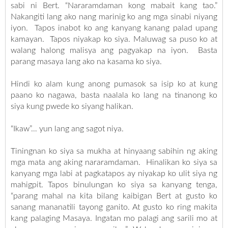
sabi ni Bert. “Nararamdaman kong mabait kang tao.”
Nakangiti lang ako nang marinig ko ang mga sinabi niyang
iyon. Tapos inabot ko ang kanyang kanang palad upang
kamayan. Tapos niyakap ko siya. Maluwag sa puso ko at
walang halong malisya ang pagyakap na iyon. Basta
parang masaya lang ako na kasama ko siya.
Hindi ko alam kung anong pumasok sa isip ko at kung
paano ko nagawa, basta naalala ko lang na tinanong ko
siya kung pwede ko siyang halikan.
“Ikaw”… yun lang ang sagot niya.
Tiningnan ko siya sa mukha at hinyaang sabihin ng aking
mga mata ang aking nararamdaman. Hinalikan ko siya sa
kanyang mga labi at pagkatapos ay niyakap ko ulit siya ng
mahigpit. Tapos binulungan ko siya sa kanyang tenga,
“parang mahal na kita bilang kaibigan Bert at gusto ko
sanang mananatili tayong ganito. At gusto ko ring makita
kang palaging Masaya. Ingatan mo palagi ang sarili mo at