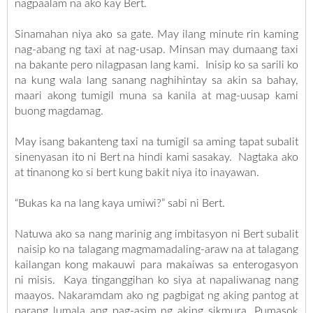
nagpaalam na ako kay Bert.
Sinamahan niya ako sa gate. May ilang minute rin kaming
nag-abang ng taxi at nag-usap. Minsan may dumaang taxi
na bakante pero nilagpasan lang kami. Inisip ko sa sarili ko
na kung wala lang sanang naghihintay sa akin sa bahay,
maari akong tumigil muna sa kanila at mag-uusap kami
buong magdamag.
May isang bakanteng taxi na tumigil sa aming tapat subalit
sinenyasan ito ni Bert na hindi kami sasakay. Nagtaka ako
at tinanong ko si bert kung bakit niya ito inayawan.
“Bukas ka na lang kaya umiwi?” sabi ni Bert.
Natuwa ako sa nang marinig ang imbitasyon ni Bert subalit
naisip ko na talagang magmamadaling-araw na at talagang
kailangan kong makauwi para makaiwas sa enterogasyon
ni misis. Kaya tinganggihan ko siya at napaliwanag nang
maayos. Nakaramdam ako ng pagbigat ng aking pantog at
parang lumala ang pag-asim ng aking sikmura. Pumasok