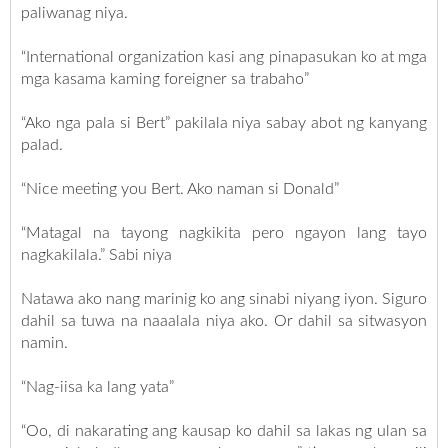
paliwanag niya.
“International organization kasi ang pinapasukan ko at mga
mga kasama kaming foreigner sa trabaho”
“Ako nga pala si Bert” pakilala niya sabay abot ng kanyang
palad.
“Nice meeting you Bert. Ako naman si Donald”
“Matagal na tayong nagkikita pero ngayon lang tayo
nagkakilala.” Sabi niya
Natawa ako nang marinig ko ang sinabi niyang iyon. Siguro
dahil sa tuwa na naaalala niya ako. Or dahil sa sitwasyon
namin.
“Nag-iisa ka lang yata”
“Oo, di nakarating ang kausap ko dahil sa lakas ng ulan sa