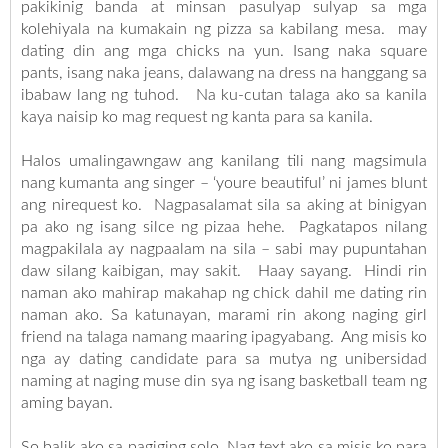
pakikinig banda at minsan pasulyap sulyap sa mga
kolehiyala na kumakain ng pizza sa kabilang mesa. may
dating din ang mga chicks na yun. Isang naka square
pants, isang naka jeans, dalawang na dress na hanggang sa
ibabaw lang ng tuhod. Na ku-cutan talaga ako sa kanila
kaya naisip ko mag request ng kanta para sa kanila.
Halos umalingawngaw ang kanilang tili nang magsimula
nang kumanta ang singer – ‘youre beautiful’ ni james blunt
ang nirequest ko. Nagpasalamat sila sa aking at binigyan
pa ako ng isang silce ng pizaa hehe. Pagkatapos nilang
magpakilala ay nagpaalam na sila – sabi may pupuntahan
daw silang kaibigan, may sakit. Haay sayang. Hindi rin
naman ako mahirap makahap ng chick dahil me dating rin
naman ako. Sa katunayan, marami rin akong naging girl
friend na talaga namang maaring ipagyabang. Ang misis ko
nga ay dating candidate para sa mutya ng unibersidad
naming at naging muse din sya ng isang basketball team ng
aming bayan.
So balik ako sa pagiging solo. Nag text ako sa misis ko para