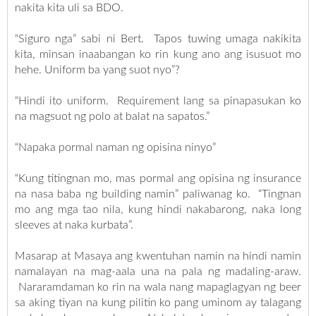
nakita kita uli sa BDO.
“Siguro nga” sabi ni Bert. Tapos tuwing umaga nakikita
kita, minsan inaabangan ko rin kung ano ang isusuot mo
hehe. Uniform ba yang suot nyo”?
“Hindi ito uniform. Requirement lang sa pinapasukan ko
na magsuot ng polo at balat na sapatos.”
“Napaka pormal naman ng opisina ninyo”
“Kung titingnan mo, mas pormal ang opisina ng insurance
na nasa baba ng building namin” paliwanag ko. “Tingnan
mo ang mga tao nila, kung hindi nakabarong, naka long
sleeves at naka kurbata”.
Masarap at Masaya ang kwentuhan namin na hindi namin
namalayan na mag-aala una na pala ng madaling-araw.
Nararamdaman ko rin na wala nang mapaglagyan ng beer
sa aking tiyan na kung pilitin ko pang uminom ay talagang