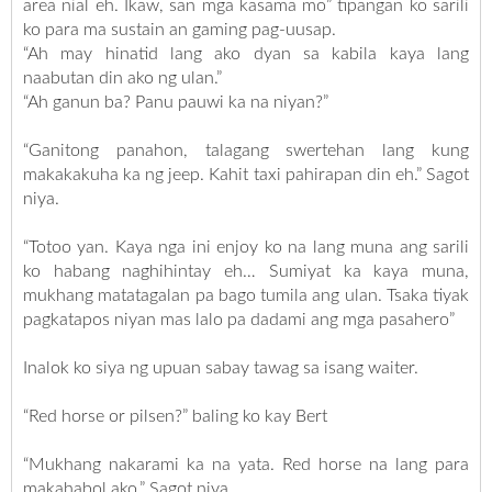
area nial eh. Ikaw, san mga kasama mo” tipangan ko sarili
ko para ma sustain an gaming pag-uusap.
“Ah may hinatid lang ako dyan sa kabila kaya lang
naabutan din ako ng ulan.”
“Ah ganun ba? Panu pauwi ka na niyan?”
“Ganitong panahon, talagang swertehan lang kung
makakakuha ka ng jeep. Kahit taxi pahirapan din eh.” Sagot
niya.
“Totoo yan. Kaya nga ini enjoy ko na lang muna ang sarili
ko habang naghihintay eh… Sumiyat ka kaya muna,
mukhang matatagalan pa bago tumila ang ulan. Tsaka tiyak
pagkatapos niyan mas lalo pa dadami ang mga pasahero”
Inalok ko siya ng upuan sabay tawag sa isang waiter.
“Red horse or pilsen?” baling ko kay Bert
“Mukhang nakarami ka na yata. Red horse na lang para
makahabol ako.” Sagot niya.