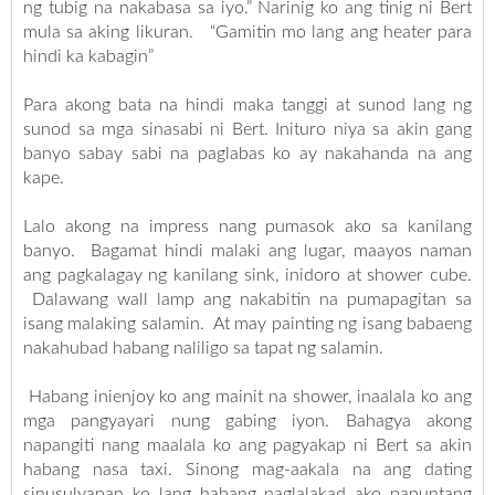
ng tubig na nakabasa sa iyo.” Narinig ko ang tinig ni Bert
mula sa aking likuran. “Gamitin mo lang ang heater para
hindi ka kabagin”
Para akong bata na hindi maka tanggi at sunod lang ng
sunod sa mga sinasabi ni Bert. Inituro niya sa akin gang
banyo sabay sabi na paglabas ko ay nakahanda na ang
kape.
Lalo akong na impress nang pumasok ako sa kanilang
banyo. Bagamat hindi malaki ang lugar, maayos naman
ang pagkalagay ng kanilang sink, inidoro at shower cube.
Dalawang wall lamp ang nakabitin na pumapagitan sa
isang malaking salamin. At may painting ng isang babaeng
nakahubad habang naliligo sa tapat ng salamin.
Habang inienjoy ko ang mainit na shower, inaalala ko ang
mga pangyayari nung gabing iyon. Bahagya akong
napangiti nang maalala ko ang pagyakap ni Bert sa akin
habang nasa taxi. Sinong mag-aakala na ang dating
sinusulyapan ko lang habang naglalakad ako papuntang