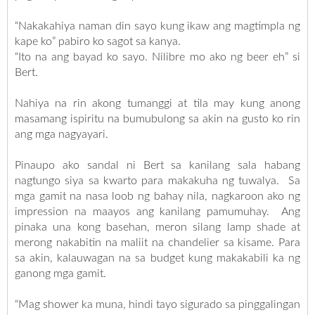
“Nakakahiya naman din sayo kung ikaw ang magtimpla ng
kape ko” pabiro ko sagot sa kanya.
“Ito na ang bayad ko sayo. Nilibre mo ako ng beer eh” si
Bert.
Nahiya na rin akong tumanggi at tila may kung anong
masamang ispiritu na bumubulong sa akin na gusto ko rin
ang mga nagyayari.
Pinaupo ako sandal ni Bert sa kanilang sala habang
nagtungo siya sa kwarto para makakuha ng tuwalya. Sa
mga gamit na nasa loob ng bahay nila, nagkaroon ako ng
impression na maayos ang kanilang pamumuhay. Ang
pinaka una kong basehan, meron silang lamp shade at
merong nakabitin na maliit na chandelier sa kisame. Para
sa akin, kalauwagan na sa budget kung makakabili ka ng
ganong mga gamit.
“Mag shower ka muna, hindi tayo sigurado sa pinggalingan