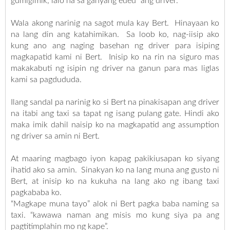
gumigimik, lalo na sa ganyang eded” ang driver.
Wala akong narinig na sagot mula kay Bert. Hinayaan ko
na lang din ang katahimikan. Sa loob ko, nag-iisip ako
kung ano ang naging basehan ng driver para isiping
magkapatid kami ni Bert. Inisip ko na rin na siguro mas
makakabuti ng isipin ng driver na ganun para mas liglas
kami sa pagdududa.
Ilang sandal pa narinig ko si Bert na pinakisapan ang driver
na itabi ang taxi sa tapat ng isang pulang gate. Hindi ako
maka imik dahil naisip ko na magkapatid ang assumption
ng driver sa amin ni Bert.
At maaring magbago iyon kapag pakikiusapan ko siyang
ihatid ako sa amin. Sinakyan ko na lang muna ang gusto ni
Bert, at inisip ko na kukuha na lang ako ng ibang taxi
pagkababa ko.
“Magkape muna tayo” alok ni Bert pagka baba naming sa
taxi. “kawawa naman ang misis mo kung siya pa ang
pagtitimplahin mo ng kape”.