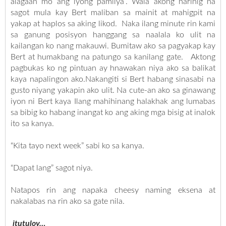
alagaan mo ang iyong pamilya”. Wala akong narinig na
sagot mula kay Bert maliban sa mainit at mahigpit na
yakap at haplos sa aking likod. Naka ilang minute rin kami
sa ganung posisyon hanggang sa naalala ko ulit na
kailangan ko nang makauwi. Bumitaw ako sa pagyakap kay
Bert at humakbang na patungo sa kanilang gate. Aktong
pagbukas ko ng pintuan ay hnawakan niya ako sa balikat
kaya napalingon ako.Nakangiti si Bert habang sinasabi na
gusto niyang yakapin ako ulit. Na cute-an ako sa ginawang
iyon ni Bert kaya Ilang mahihinang halakhak ang lumabas
sa bibig ko habang inangat ko ang aking mga bisig at inalok
ito sa kanya.
“Kita tayo next week” sabi ko sa kanya.
“Dapat lang” sagot niya.
Natapos rin ang napaka cheesy naming eksena at
nakalabas na rin ako sa gate nila.
itutuloy…