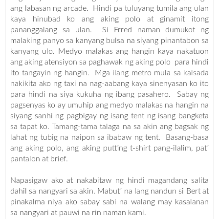
ang labasan ng arcade. Hindi pa tuluyang tumila ang ulan
kaya hinubad ko ang aking polo at ginamit itong
pananggalang sa ulan. Si Frred naman dumukot ng
malaking panyo sa kanyang bulsa na siyang pinantabon sa
kanyang ulo. Medyo malakas ang hangin kaya nakatuon
ang aking atensiyon sa paghawak ng aking polo para hindi
ito tangayin ng hangin. Mga ilang metro mula sa kalsada
nakikita ako ng taxi na nag-aabang kaya sinenyasan ko ito
para hindi na siya kukuha ng ibang pasahero. Sabay ng
pagsenyas ko ay umuhip ang medyo malakas na hangin na
siyang sanhi ng pagbigay ng isang tent ng isang bangketa
sa tapat ko. Tamang-tama talaga na sa akin ang bagsak ng
lahat ng tubig na naipon sa ibabaw ng tent. Basang-basa
ang aking polo, ang aking putting t-shirt pang-ilalim, pati
pantalon at brief.
Napasigaw ako at nakabitaw ng hindi magandang salita
dahil sa nangyari sa akin. Mabuti na lang nandun si Bert at
pinakalma niya ako sabay sabi na walang may kasalanan
sa nangyari at pauwi na rin naman kami.