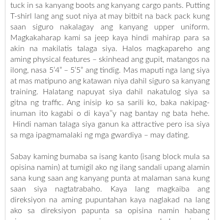
tuck in sa kanyang boots ang kanyang cargo pants. Putting
T-shirl lang ang suot niya at may bitbit na back pack kung
saan siguro nakalagay ang kanyang upper uniform.
Magkakaharap kami sa jeep kaya hindi mahirap para sa
akin na makilatis talaga siya. Halos magkapareho ang
aming physical features – skinhead ang gupit, matangos na
ilong, nasa 5’4” – 5’5” ang tindig. Mas maputi nga lang siya
at mas matipuno ang katawan niya dahil siguro sa kanyang
training. Halatang napuyat siya dahil nakatulog siya sa
gitna ng traffic. Ang inisip ko sa sarili ko, baka nakipag-
inuman ito kagabi o di kaya’’y nag bantay ng bata hehe.
Hindi naman talaga siya ganun ka attractive pero isa siya
sa mga ipagmamalaki ng mga gwardiya – may dating.
Sabay kaming bumaba sa isang kanto (isang block mula sa
opisina namin) at tumigil ako ng ilang sandali upang alamin
sana kung saan ang kanyang punta at malaman sana kung
saan siya nagtatrabaho. Kaya lang magkaiba ang
direksiyon na aming pupuntahan kaya naglakad na lang
ako sa direksiyon papunta sa opisina namin habang