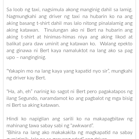
Sa loob ng taxi, nagsimula akong manginig dahil sa lamig.
Nagmungkahi ang driver ng taxi na hubarin ko na ang
aking basang t-shirt dahil mas lalo nitong pinalalamig ang
aking katawan. Tinulungan ako ni Bert na hubarin ang
aking t-shirt at hinimas-himas niya ang aking likod at
balikat para daw uminit ang katawan ko. Walang epekto
ang ginawa ni Bert kaya namaluktot na lang ako sa pag
upo – nanginginig.
“Yakapin mo na lang kaya yang kapatid nyo sir”, mungkahi
ng driver kay Bert.
“Ha, ah, eh” narinig ko sagot ni Bert pero pagakatapos ng
ilang Segundo, naramdamot ko ang pagbalot ng mga bisig
ni Bert sa aking katawan.
Hindi ko napigilan ang sarili ko na makapagbitaw ng
mahinang tawa sabay sabi ng “awkward”.
“Bihira na lang ako makakakita ng magkapatid na sabay