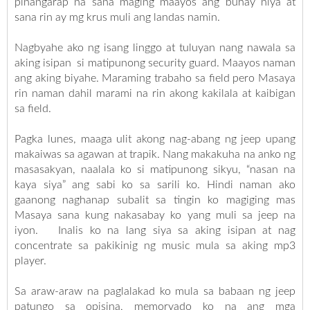
pinangarap na sana maging maayos ang buhay niya at
sana rin ay mg krus muli ang landas namin.
Nagbyahe ako ng isang linggo at tuluyan nang nawala sa
aking isipan si matipunong security guard. Maayos naman
ang aking biyahe. Maraming trabaho sa field pero Masaya
rin naman dahil marami na rin akong kakilala at kaibigan
sa field.
Pagka lunes, maaga ulit akong nag-abang ng jeep upang
makaiwas sa agawan at trapik. Nang makakuha na anko ng
masasakyan, naalala ko si matipunong sikyu, “nasan na
kaya siya” ang sabi ko sa sarili ko. Hindi naman ako
gaanong naghanap subalit sa tingin ko magiging mas
Masaya sana kung nakasabay ko yang muli sa jeep na
iyon. Inalis ko na lang siya sa aking isipan at nag
concentrate sa pakikinig ng music mula sa aking mp3
player.
Sa araw-araw na paglalakad ko mula sa babaan ng jeep
patungo sa opisina, memoryado ko na ang mga