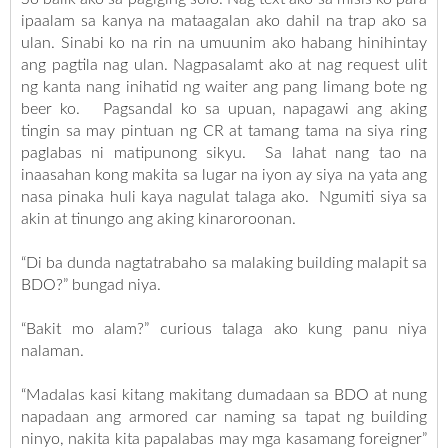
ipaalam sa kanya na mataagalan ako dahil na trap ako sa
ulan. Sinabi ko na rin na umuunim ako habang hinihintay
ang pagtila nag ulan. Nagpasalamt ako at nag request ulit
ng kanta nang inihatid ng waiter ang pang limang bote ng
beer ko. Pagsandal ko sa upuan, napagawi ang aking
tingin sa may pintuan ng CR at tamang tama na siya ring
paglabas ni matipunong sikyu. Sa lahat nang tao na
inaasahan kong makita sa lugar na iyon ay siya na yata ang
nasa pinaka huli kaya nagulat talaga ako. Ngumiti siya sa
akin at tinungo ang aking kinaroroonan.
“Di ba dunda nagtatrabaho sa malaking building malapit sa
BDO?” bungad niya.
“Bakit mo alam?” curious talaga ako kung panu niya
nalaman.
“Madalas kasi kitang makitang dumadaan sa BDO at nung
napadaan ang armored car naming sa tapat ng building
ninyo, nakita kita papalabas may mga kasamang foreigner”