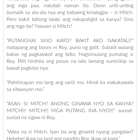
ang mga paa, nakatali naman ito. Doon unti-unting
bumalik sa ala-ala nya ang babaeng kinatagpo – si Mitch.
Pero bakit tatlong lalaki ang nakapaligid sa kanya? Sino
ang mga ito? Nasaan si Mitch?
“PUTANGNA! SINO KAYO? BAKIT AKO NAKATALI?”
matapang ang boses ni Roy, puno ng galit. Subalit walang
bakas ng pagkatakot ang tatlo. Nagsimulang pumalag si
Roy. Pilit hinihila ang posas na lalo lamang sumisikip sa
bawat pagkilos nya.
“Pahihirapan mo lang ang sarili mo. Hindi ka makakawala
sa sitwasyon mo.”
“ASAN SI MITCH? ANONG GINAWA NYO SA KANYA?
MITCH!!! MITCH!!! MGA PUTANG INA NYO!!!” sunod-
sunod na sigaw ni Roy.
“Wala na si Mitch. Iyan ba ang ginamit nyang pangalan?
Hehehe! Ikaw na lang ang nandito Roy. Ikaw at kami.”