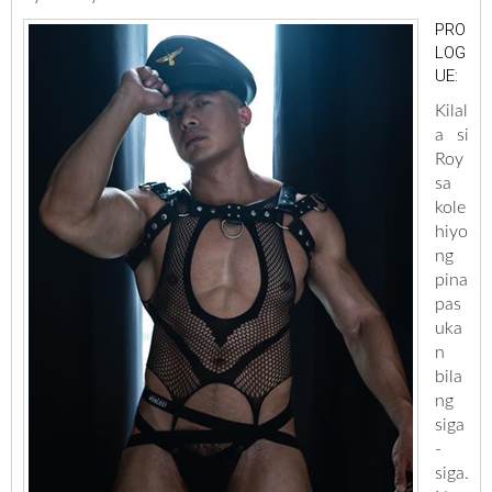
PRO
LOG
UE:
Kilal
a si
Roy
sa
kole
hiyo
ng
pina
pas
uka
n
bila
ng
siga
-
siga.