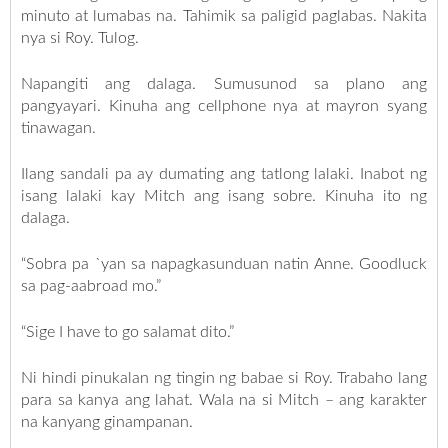
minuto at lumabas na. Tahimik sa paligid paglabas. Nakita
nya si Roy. Tulog.
Napangiti ang dalaga. Sumusunod sa plano ang
pangyayari. Kinuha ang cellphone nya at mayron syang
tinawagan.
Ilang sandali pa ay dumating ang tatlong lalaki. Inabot ng
isang lalaki kay Mitch ang isang sobre. Kinuha ito ng
dalaga.
“Sobra pa `yan sa napagkasunduan natin Anne. Goodluck
sa pag-aabroad mo.”
“Sige I have to go salamat dito.”
Ni hindi pinukalan ng tingin ng babae si Roy. Trabaho lang
para sa kanya ang lahat. Wala na si Mitch – ang karakter
na kanyang ginampanan.