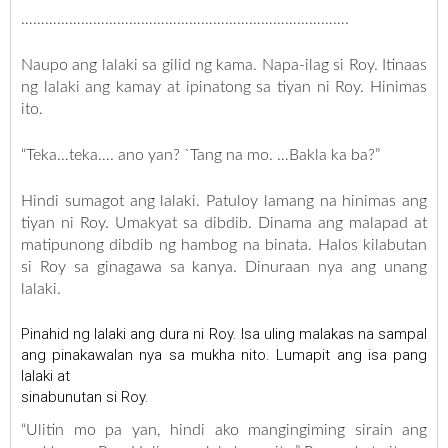
……………………………………………………………………….
Naupo ang lalaki sa gilid ng kama. Napa-ilag si Roy. Itinaas
ng lalaki ang kamay at ipinatong sa tiyan ni Roy. Hinimas
ito.
“Teka…teka…. ano yan? `Tang na mo. …Bakla ka ba?”
Hindi sumagot ang lalaki. Patuloy lamang na hinimas ang
tiyan ni Roy. Umakyat sa dibdib. Dinama ang malapad at
matipunong dibdib ng hambog na binata. Halos kilabutan
si Roy sa ginagawa sa kanya. Dinuraan nya ang unang
lalaki.
Pinahid ng lalaki ang dura ni Roy. Isa uling malakas na sampal
ang pinakawalan nya sa mukha nito. Lumapit ang isa pang
lalaki at
sinabunutan si Roy.
“Ulitin mo pa yan, hindi ako mangingiming sirain ang