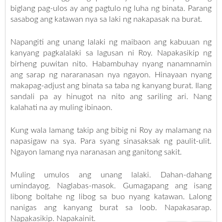
biglang pag-ulos ay ang pagtulo ng luha ng binata. Parang
sasabog ang katawan nya sa laki ng nakapasak na burat.
Napangiti ang unang lalaki ng maibaon ang kabuuan ng
kanyang pagkalalaki sa lagusan ni Roy. Napakasikip ng
birheng puwitan nito. Habambuhay nyang nanamnamin
ang sarap ng nararanasan nya ngayon. Hinayaan nyang
makapag-adjust ang binata sa taba ng kanyang burat. Ilang
sandali pa ay hinugot na nito ang sariling ari. Nang
kalahati na ay muling ibinaon.
Kung wala lamang takip ang bibig ni Roy ay malamang na
napasigaw na sya. Para syang sinasaksak ng paulit-ulit.
Ngayon lamang nya naranasan ang ganitong sakit.
Muling umulos ang unang lalaki. Dahan-dahang
umindayog. Naglabas-masok. Gumagapang ang isang
libong boltahe ng libog sa buo nyang katawan. Lalong
nanigas ang kanyang burat sa loob. Napakasarap.
Napakasikip. Napakainit.