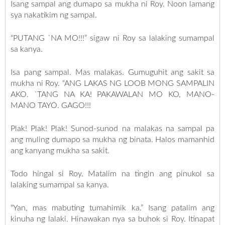
Isang sampal ang dumapo sa mukha ni Roy. Noon lamang
sya nakatikim ng sampal.
“PUTANG `NA MO!!!” sigaw ni Roy sa lalaking sumampal
sa kanya.
Isa pang sampal. Mas malakas. Gumuguhit ang sakit sa
mukha ni Roy. “ANG LAKAS NG LOOB MONG SAMPALIN
AKO. `TANG NA KA! PAKAWALAN MO KO, MANO-
MANO TAYO. GAGO!!!
Plak! Plak! Plak! Sunod-sunod na malakas na sampal pa
ang muling dumapo sa mukha ng binata. Halos mamanhid
ang kanyang mukha sa sakit.
Todo hingal si Roy. Matalim na tingin ang pinukol sa
lalaking sumampal sa kanya.
“Yan, mas mabuting tumahimik ka.” Isang patalim ang
kinuha ng lalaki. Hinawakan nya sa buhok si Roy. Itinapat