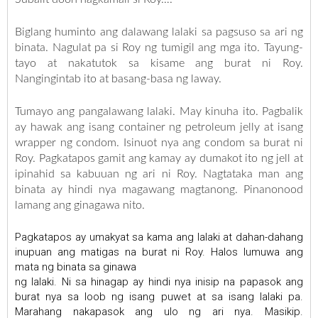
Biglang huminto ang dalawang lalaki sa pagsuso sa ari ng
binata. Nagulat pa si Roy ng tumigil ang mga ito. Tayung-
tayo at nakatutok sa kisame ang burat ni Roy.
Nangingintab ito at basang-basa ng laway.
Tumayo ang pangalawang lalaki. May kinuha ito. Pagbalik
ay hawak ang isang container ng petroleum jelly at isang
wrapper ng condom. Isinuot nya ang condom sa burat ni
Roy. Pagkatapos gamit ang kamay ay dumakot ito ng jell at
ipinahid sa kabuuan ng ari ni Roy. Nagtataka man ang
binata ay hindi nya magawang magtanong. Pinanonood
lamang ang ginagawa nito.
Pagkatapos ay umakyat sa kama ang lalaki at dahan-dahang
inupuan ang matigas na burat ni Roy. Halos lumuwa ang
mata ng binata sa ginawa
ng lalaki. Ni sa hinagap ay hindi nya inisip na papasok ang
burat nya sa loob ng isang puwet at sa isang lalaki pa.
Marahang nakapasok ang ulo ng ari nya. Masikip.