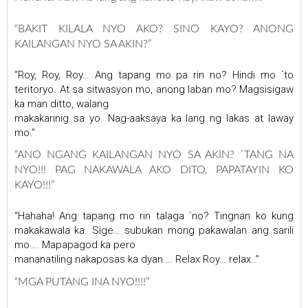
“BAKIT KILALA NYO AKO? SINO KAYO? ANONG
KAILANGAN NYO SA AKIN?”
“Roy, Roy, Roy… Ang tapang mo pa rin no? Hindi mo `to
teritoryo. At sa sitwasyon mo, anong laban mo? Magsisigaw
ka man ditto, walang
makakarinig sa yo. Nag-aaksaya ka lang ng lakas at laway
mo.”
“ANO NGANG KAILANGAN NYO SA AKIN? `TANG NA
NYO!!! PAG NAKAWALA AKO DITO, PAPATAYIN KO
KAYO!!!”
“Hahaha! Ang tapang mo rin talaga `no? Tingnan ko kung
makakawala ka. Sige… subukan mong pakawalan ang sarili
mo…. Mapapagod ka pero
mananatiling nakaposas ka dyan…. Relax Roy… relax..”
“MGA PUTANG INA NYO!!!!”