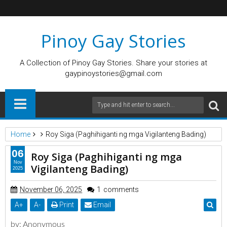
Pinoy Gay Stories
A Collection of Pinoy Gay Stories. Share your stories at
gaypinoystories@gmail.com
Home
Roy Siga (Paghihiganti ng mga Vigilanteng Bading)
06
Roy Siga (Paghihiganti ng mga
Nov
Vigilanteng Bading)
2025
November 06, 2025
1
comments
A
+
A
-
Print
Email
by: Anonymous