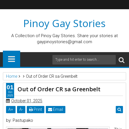
Pinoy Gay Stories
A Collection of Pinoy Gay Stories. Share your stories at
gaypinoystories@gmail.com
Home
Out of Order CR sa Greenbelt
01
Out of Order CR sa Greenbelt
Oct
2025
October 01, 2025
A
+
A
-
Print
Email
by: Pastupako