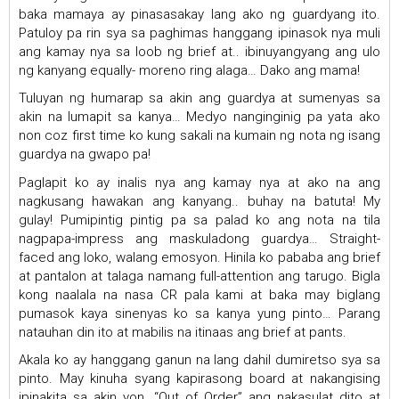
baka mamaya ay pinasasakay lang ako ng guardyang ito.
Patuloy pa rin sya sa paghimas hanggang ipinasok nya muli
ang kamay nya sa loob ng brief at.. ibinuyangyang ang ulo
ng kanyang equally- moreno ring alaga… Dako ang mama!
Tuluyan ng humarap sa akin ang guardya at sumenyas sa
akin na lumapit sa kanya… Medyo nanginginig pa yata ako
non coz first time ko kung sakali na kumain ng nota ng isang
guardya na gwapo pa!
Paglapit ko ay inalis nya ang kamay nya at ako na ang
nagkusang hawakan ang kanyang.. buhay na batuta! My
gulay! Pumipintig pintig pa sa palad ko ang nota na tila
nagpapa-impress ang maskuladong guardya… Straight-
faced ang loko, walang emosyon. Hinila ko pababa ang brief
at pantalon at talaga namang full-attention ang tarugo. Bigla
kong naalala na nasa CR pala kami at baka may biglang
pumasok kaya sinenyas ko sa kanya yung pinto… Parang
natauhan din ito at mabilis na itinaas ang brief at pants.
Akala ko ay hanggang ganun na lang dahil dumiretso sya sa
pinto. May kinuha syang kapirasong board at nakangising
ipinakita sa akin yon. “Out of Order” ang nakasulat dito at