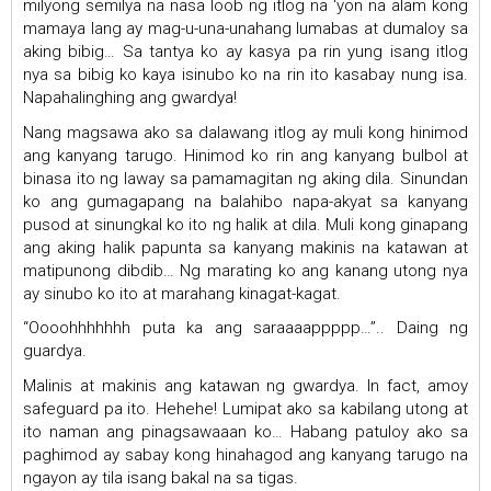
milyong semilya na nasa loob ng itlog na ‘yon na alam kong
mamaya lang ay mag-u-una-unahang lumabas at dumaloy sa
aking bibig… Sa tantya ko ay kasya pa rin yung isang itlog
nya sa bibig ko kaya isinubo ko na rin ito kasabay nung isa.
Napahalinghing ang gwardya!
Nang magsawa ako sa dalawang itlog ay muli kong hinimod
ang kanyang tarugo. Hinimod ko rin ang kanyang bulbol at
binasa ito ng laway sa pamamagitan ng aking dila. Sinundan
ko ang gumagapang na balahibo napa-akyat sa kanyang
pusod at sinungkal ko ito ng halik at dila. Muli kong ginapang
ang aking halik papunta sa kanyang makinis na katawan at
matipunong dibdib… Ng marating ko ang kanang utong nya
ay sinubo ko ito at marahang kinagat-kagat.
“Oooohhhhhhh puta ka ang saraaaappppp…”.. Daing ng
guardya.
Malinis at makinis ang katawan ng gwardya. In fact, amoy
safeguard pa ito. Hehehe! Lumipat ako sa kabilang utong at
ito naman ang pinagsawaaan ko… Habang patuloy ako sa
paghimod ay sabay kong hinahagod ang kanyang tarugo na
ngayon ay tila isang bakal na sa tigas.