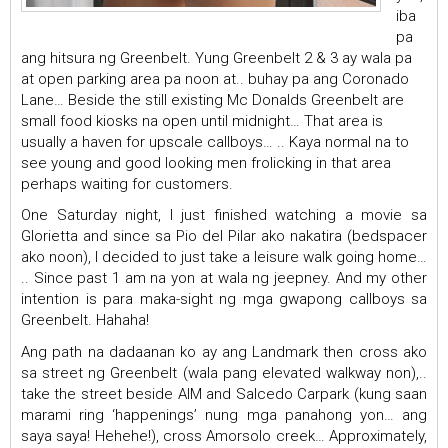
iba
pa
ang hitsura ng Greenbelt. Yung Greenbelt 2 & 3 ay wala pa
at open parking area pa noon at.. buhay pa ang Coronado
Lane… Beside the still existing Mc Donalds Greenbelt are
small food kiosks na open until midnight… That area is
usually a haven for upscale callboys… .. Kaya normal na to
see young and good looking men frolicking in that area
perhaps waiting for customers.
One Saturday night, I just finished watching a movie sa
Glorietta and since sa Pio del Pilar ako nakatira (bedspacer
ako noon), I decided to just take a leisure walk going home…
.. Since past 1 am na yon at wala ng jeepney. And my other
intention is para maka-sight ng mga gwapong callboys sa
Greenbelt. Hahaha!
Ang path na dadaanan ko ay ang Landmark then cross ako
sa street ng Greenbelt (wala pang elevated walkway non),..
take the street beside AIM and Salcedo Carpark (kung saan
marami ring ‘happenings’ nung mga panahong yon… ang
saya saya! Hehehe!), cross Amorsolo creek… Approximately,