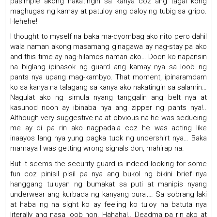
pasimple akong nakatingin sa kanya coz ang tagal kong
maghugas ng kamay at patuloy ang daloy ng tubig sa gripo.
Hehehe!
I thought to myself na baka ma-dyombag ako nito pero dahil
wala naman akong masamang ginagawa ay nag-stay pa ako
and this time ay nag-hilamos naman ako… Doon ko napansin
na biglang ipinasok ng guard ang kamay nya sa loob ng
pants nya upang mag-kambyo. That moment, ipinaramdam
ko sa kanya na talagang sa kanya ako nakatingin sa salamin…
Nagulat ako ng simula nyang tanggalin ang belt nya at
kasunod noon ay ibinaba nya ang zipper ng pants nya!..
Although very suggestive na at obvious na he was seducing
me ay di pa rin ako nagpadala coz he was acting like
inaayos lang nya yung pagka tuck ng undershirt nya… Baka
mamaya I was getting wrong signals don, mahirap na.
But it seems the security guard is indeed looking for some
fun coz pinisil pisil pa nya ang bukol ng bikini brief nya
hanggang tuluyan ng bumakat sa puti at manipis nyang
underwear ang kurbada ng kanyang burat… Sa sobrang laki
at haba ng na sight ko ay feeling ko tuloy na batuta nya
literally ang nasa loob non. Hahaha!.. Deadma pa rin ako at