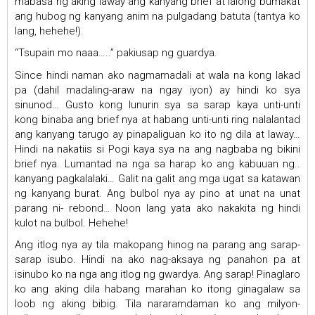
mabasa ng aking laway ang kanyang brief at lalong bumakat
ang hubog ng kanyang anim na pulgadang batuta (tantya ko
lang, hehehe!).
“Tsupain mo naaa…..” pakiusap ng guardya.
Since hindi naman ako nagmamadali at wala na kong lakad
pa (dahil madaling-araw na ngay iyon) ay hindi ko sya
sinunod… Gusto kong lunurin sya sa sarap kaya unti-unti
kong binaba ang brief nya at habang unti-unti ring nalalantad
ang kanyang tarugo ay pinapaliguan ko ito ng dila at laway…
Hindi na nakatiis si Pogi kaya sya na ang nagbaba ng bikini
brief nya. Lumantad na nga sa harap ko ang kabuuan ng..
kanyang pagkalalaki… Galit na galit ang mga ugat sa katawan
ng kanyang burat. Ang bulbol nya ay pino at unat na unat
parang ni- rebond… Noon lang yata ako nakakita ng hindi
kulot na bulbol. Hehehe!
Ang itlog nya ay tila makopang hinog na parang ang sarap-
sarap isubo. Hindi na ako nag-aksaya ng panahon pa at
isinubo ko na nga ang itlog ng gwardya. Ang sarap! Pinaglaro
ko ang aking dila habang marahan ko itong ginagalaw sa
loob ng aking bibig. Tila nararamdaman ko ang milyon-