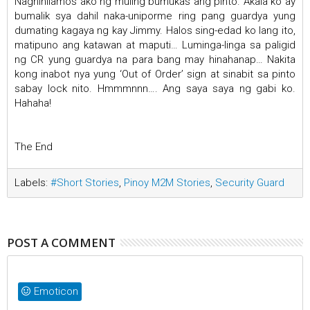
Naghihilamos ako ng muling bumukas ang pinto. Akala ko ay
bumalik sya dahil naka-uniporme ring pang guardya yung
dumating kagaya ng kay Jimmy. Halos sing-edad ko lang ito,
matipuno ang katawan at maputi… Luminga-linga sa paligid
ng CR yung guardya na para bang may hinahanap… Nakita
kong inabot nya yung ‘Out of Order’ sign at sinabit sa pinto
sabay lock nito. Hmmmnnn…. Ang saya saya ng gabi ko.
Hahaha!
The End
Labels:
#Short Stories
,
Pinoy M2M Stories
,
Security Guard
POST A COMMENT
Emoticon