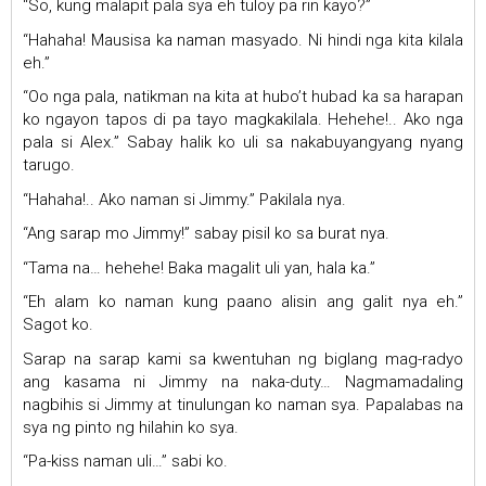
“So, kung malapit pala sya eh tuloy pa rin kayo?”
“Hahaha! Mausisa ka naman masyado. Ni hindi nga kita kilala
eh.”
“Oo nga pala, natikman na kita at hubo’t hubad ka sa harapan
ko ngayon tapos di pa tayo magkakilala. Hehehe!.. Ako nga
pala si Alex.” Sabay halik ko uli sa nakabuyangyang nyang
tarugo.
“Hahaha!.. Ako naman si Jimmy.” Pakilala nya.
“Ang sarap mo Jimmy!” sabay pisil ko sa burat nya.
“Tama na… hehehe! Baka magalit uli yan, hala ka.”
“Eh alam ko naman kung paano alisin ang galit nya eh.”
Sagot ko.
Sarap na sarap kami sa kwentuhan ng biglang mag-radyo
ang kasama ni Jimmy na naka-duty… Nagmamadaling
nagbihis si Jimmy at tinulungan ko naman sya. Papalabas na
sya ng pinto ng hilahin ko sya.
“Pa-kiss naman uli…” sabi ko.