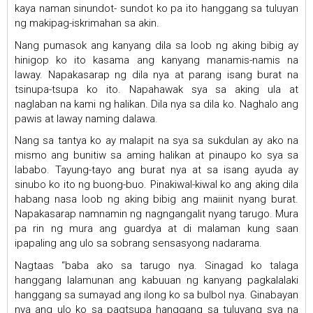
kaya naman sinundot- sundot ko pa ito hanggang sa tuluyan
ng makipag-iskrimahan sa akin.
Nang pumasok ang kanyang dila sa loob ng aking bibig ay
hinigop ko ito kasama ang kanyang manamis-namis na
laway. Napakasarap ng dila nya at parang isang burat na
tsinupa-tsupa ko ito. Napahawak sya sa aking ula at
naglaban na kami ng halikan. Dila nya sa dila ko. Naghalo ang
pawis at laway naming dalawa.
Nang sa tantya ko ay malapit na sya sa sukdulan ay ako na
mismo ang bunitiw sa aming halikan at pinaupo ko sya sa
lababo. Tayung-tayo ang burat nya at sa isang ayuda ay
sinubo ko ito ng buong-buo. Pinakiwal-kiwal ko ang aking dila
habang nasa loob ng aking bibig ang maiinit nyang burat.
Napakasarap namnamin ng nagngangalit nyang tarugo. Mura
pa rin ng mura ang guardya at di malaman kung saan
ipapaling ang ulo sa sobrang sensasyong nadarama.
Nagtaas “baba ako sa tarugo nya. Sinagad ko talaga
hanggang lalamunan ang kabuuan ng kanyang pagkalalaki
hanggang sa sumayad ang ilong ko sa bulbol nya. Ginabayan
nya ang ulo ko sa pagtsupa hanggang sa tuluyang sya na