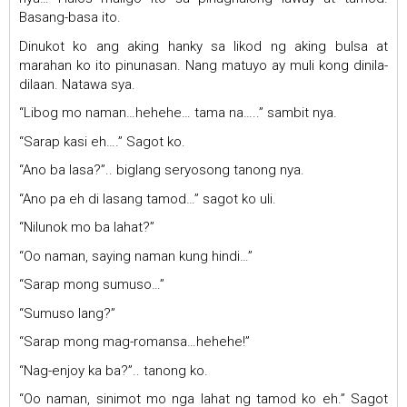
Basang-basa ito.
Dinukot ko ang aking hanky sa likod ng aking bulsa at
marahan ko ito pinunasan. Nang matuyo ay muli kong dinila-
dilaan. Natawa sya.
“Libog mo naman…hehehe… tama na…..” sambit nya.
“Sarap kasi eh….” Sagot ko.
“Ano ba lasa?”.. biglang seryosong tanong nya.
“Ano pa eh di lasang tamod…” sagot ko uli.
“Nilunok mo ba lahat?”
“Oo naman, saying naman kung hindi…”
“Sarap mong sumuso…”
“Sumuso lang?”
“Sarap mong mag-romansa…hehehe!”
“Nag-enjoy ka ba?”.. tanong ko.
“Oo naman, sinimot mo nga lahat ng tamod ko eh.” Sagot