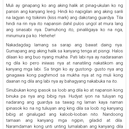
Muli ay ginapang ko ang aking halik at pinag-ukulan ko ng
pansin ang kanyang leeg. Hindi ko napigilan ang aking sarili
na lagyan ng tsikinini (kiss mark) ang dakotang guardya. Tila
hindi na rin nya ito napansin dahil pulos ungol at mura lang
ang sinasabi nya. Damuhong ito, pinaliligaya ko na nga,
minumura pa ko. Hehehe!
Nakadagdag lamang sa sarap ang bawat daing nya.
Gumapang ang aking halik sa kanyang tenga at pisngi. Halos
dilaan ko ang buo nyang mukha. Pati labi nya ay nadaraanan
ng dila ko pero iniiwas nya at nanatiling nakatikom ang
kanyang mga labi. Sa tingin ko ay gustong- gusto nya ang
ginagawa kong paghimod sa mukha nya at ng muli kong
daanan ng dila ang labi nya ay bahagyang nakabuka na ito.
Sinubukan kong ipasok sa loob ang dila ko at napansin kong
binuka pa nya ang bibig nya. Hudyat iyon na tuluyan ng
nadarang ang guardya sa tawag ng laman kaya naman
ipinasok ko na ng tuliuyan ang king dila sa loob ng kanyang
bibig at ginalugad ang kaloob-looban nito. Nandoong
tamaan ang kanyang mga ngipin, giladid at dila.
Naramdaman kong unti unting lumalaban ang kanyang dila