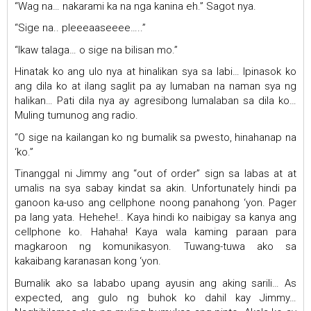
“Wag na… nakarami ka na nga kanina eh.” Sagot nya.
“Sige na.. pleeeaaseeee…..”
“Ikaw talaga… o sige na bilisan mo.”
Hinatak ko ang ulo nya at hinalikan sya sa labi… Ipinasok ko
ang dila ko at ilang saglit pa ay lumaban na naman sya ng
halikan… Pati dila nya ay agresibong lumalaban sa dila ko…
Muling tumunog ang radio.
“O sige na kailangan ko ng bumalik sa pwesto, hinahanap na
‘ko.”
Tinanggal ni Jimmy ang “out of order” sign sa labas at at
umalis na sya sabay kindat sa akin. Unfortunately hindi pa
ganoon ka-uso ang cellphone noong panahong ‘yon. Pager
pa lang yata. Hehehe!.. Kaya hindi ko naibigay sa kanya ang
cellphone ko. Hahaha! Kaya wala kaming paraan para
magkaroon ng komunikasyon. Tuwang-tuwa ako sa
kakaibang karanasan kong ‘yon.
Bumalik ako sa lababo upang ayusin ang aking sarili… As
expected, ang gulo ng buhok ko dahil kay Jimmy…