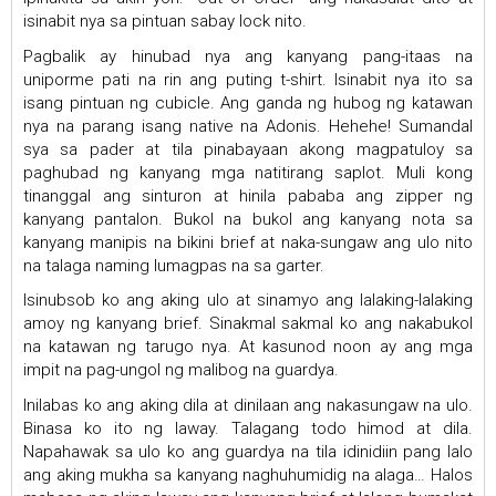
isinabit nya sa pintuan sabay lock nito.
Pagbalik ay hinubad nya ang kanyang pang-itaas na
uniporme pati na rin ang puting t-shirt. Isinabit nya ito sa
isang pintuan ng cubicle. Ang ganda ng hubog ng katawan
nya na parang isang native na Adonis. Hehehe! Sumandal
sya sa pader at tila pinabayaan akong magpatuloy sa
paghubad ng kanyang mga natitirang saplot. Muli kong
tinanggal ang sinturon at hinila pababa ang zipper ng
kanyang pantalon. Bukol na bukol ang kanyang nota sa
kanyang manipis na bikini brief at naka-sungaw ang ulo nito
na talaga naming lumagpas na sa garter.
Isinubsob ko ang aking ulo at sinamyo ang lalaking-lalaking
amoy ng kanyang brief. Sinakmal sakmal ko ang nakabukol
na katawan ng tarugo nya. At kasunod noon ay ang mga
impit na pag-ungol ng malibog na guardya.
Inilabas ko ang aking dila at dinilaan ang nakasungaw na ulo.
Binasa ko ito ng laway. Talagang todo himod at dila.
Napahawak sa ulo ko ang guardya na tila idinidiin pang lalo
ang aking mukha sa kanyang naghuhumidig na alaga… Halos