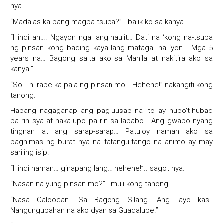
nya.
“Madalas ka bang magpa-tsupa?”.. balik ko sa kanya.
“Hindi ah…. Ngayon nga lang naulit… Dati na ‘kong na-tsupa
ng pinsan kong bading kaya lang matagal na ‘yon… Mga 5
years na… Bagong salta ako sa Manila at nakitira ako sa
kanya.”
“So… ni-rape ka pala ng pinsan mo… Hehehe!” nakangiti kong
tanong.
Habang nagaganap ang pag-uusap na ito ay hubo’t-hubad
pa rin sya at naka-upo pa rin sa lababo… Ang gwapo nyang
tingnan at ang sarap-sarap… Patuloy naman ako sa
paghimas ng burat nya na tatangu-tango na animo ay may
sariling isip.
“Hindi naman… ginapang lang… hehehe!”.. sagot nya.
“Nasan na yung pinsan mo?”.. muli kong tanong.
“Nasa Caloocan. Sa Bagong Silang. Ang layo kasi.
Nangungupahan na ako dyan sa Guadalupe.”