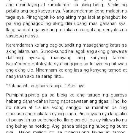
ang umiindayog at kumakantot sa aking bibig. Pabilis ng
pabilis ang pag-kadyot nya. Nararamdaman kong malapit na
taga sya. Pinaghigpit ko ang aking mga labi at pinagbuti ko
pa ang paghagod ng aking dila upang mas ganahan sya.
Ilang sandali nga ay isang malakas na ungol ang senyales na
sasabog na sya.
Naramdaman ko ang pag-pulandit ng masaganang katas sa
aking lalamunan. Sunod-sunod na lagok ang aking ginawa sa
dahilang ayokong masayang ang kanyang tamod.
Naka”pitong putok yata sya hanggang sa tuluyan ng bitawan
ang aking ulo. Ninamnam ko ang lasa ng kanyang tamod at
nasiyahan ako sa sarap nito…
“Putaaahhh..ang sarraraaap….” Sabi nya.
Pumipintig-pintig pa sa bibig ko ang tarugo ng guardya
habang dahan-dahan itong nababawasan ang tigas. Hindi ko
ito niluwa at tila isa akong sanggol na marahan pa ring
sinususo ang makatas nyang alaga. Pinabayaan nya lang ako
at panay himas sa buhok ko. Ilang sandali pa ay iniluwa ko na
ang buhay na hotdog. Ang ganda talaga ng hubog ng burat
nya… Halos maligo ito sa pinaghalong laway at tamod.