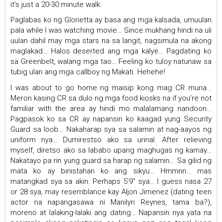
it’s just a 20-30 minute walk.
Paglabas ko ng Glorietta ay basa ang mga kalsada, umuulan
pala while I was watching movie… Since mukhang hindi na uli
uulan dahil may mga stars na sa langit, nagsimula na akong
maglakad… Halos deserted ang mga kalye… Pagdating ko
sa Greenbelt, walang mga tao… Feeling ko tuloy natunaw sa
tubig ulan ang mga callboy ng Makati. Hehehe!
I was about to go home ng maisip kong mag CR muna…
Meron kasing CR sa dulo ng mga food kiosks na if you’re not
familiar with the area ay hindi mo malalamang nandoon…
Pagpasok ko sa CR ay napansin ko kaagad yung Security
Guard sa loob… Nakaharap sya sa salamin at nag-aayos ng
uniform nya… Dumirestso ako sa urinal. After relieving
myself, diretso ako sa lababo upang maghugas ng kamay…
Nakatayo pa rin yung guard sa harap ng salamin… Sa gilid ng
mata ko ay binistahan ko ang sikyu… Hmmnn… mas
matangkad sya sa akin. Perhaps 5’9″ sya… I guess nasa 27
or 28 sya, may resemblance kay Aljon Jimenez (dating teen
actor na napangasawa ni Manilyn Reynes, tama ba?),
moreno at lalaking-lalaki ang dating… Napansin nya yata na