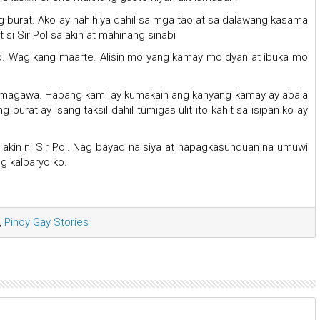
 burat. Ako ay nahihiya dahil sa mga tao at sa dalawang kasama
 si Sir Pol sa akin at mahinang sinabi
ko. Wag kang maarte. Alisin mo yang kamay mo dyan at ibuka mo
g magawa. Habang kami ay kumakain ang kanyang kamay ay abala
burat ay isang taksil dahil tumigas ulit ito kahit sa isipan ko ay
akin ni Sir Pol. Nag bayad na siya at napagkasunduan na umuwi
g kalbaryo ko.
,
Pinoy Gay Stories