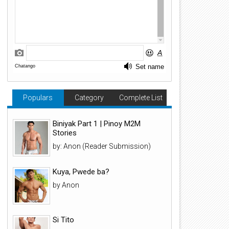
Populars
Category
Complete List
Biniyak Part 1 | Pinoy M2M
Stories
by: Anon (Reader Submission)
Kuya, Pwede ba?
by Anon
Si Tito