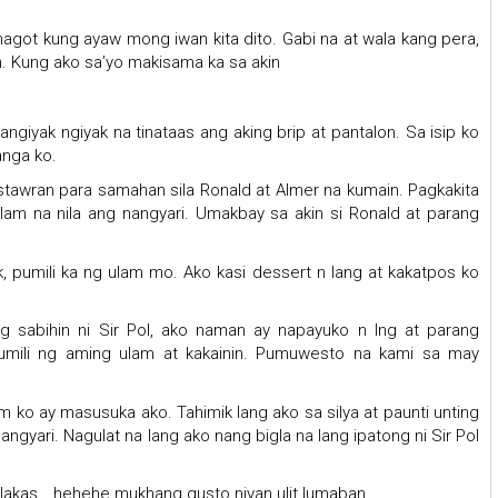
umagot kung ayaw mong iwan kita dito. Gabi na at wala kang pera,
. Kung ako sa’yo makisama ka sa akin
giyak ngiyak na tinataas ang aking brip at pantalon. Sa isip ko
anga ko.
tawran para samahan sila Ronald at Almer na kumain. Pagkakita
alam na nila ang nangyari. Umakbay sa akin si Ronald at parang
rk, pumili ka ng ulam mo. Ako kasi dessert n lang at kakatpos ko
g sabihin ni Sir Pol, ako naman ay napayuko n lng at parang
pumili ng aming ulam at kakainin. Pumuwesto na kami sa may
 ko ay masusuka ako. Tahimik lang ako sa silya at paunti unting
gyari. Nagulat na lang ako nang bigla na lang ipatong ni Sir Pol
a lakas….hehehe mukhang gusto niyan ulit lumaban.