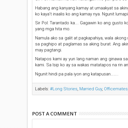
Habang ang kanyang kamay at umaakyat sa aking
ko kaya’t inaalis ko ang kamay nya. Ngunit lumapit
Sir Pol: Tarantado ka…. Gagawin ko ang gusto 
yang mga hita mo.
Namula ako sa galit at pagkapahiya, wala akon
sa paghipo at paglamas sa aking burat. Ang aking 
may pagtangi.
Natapos kami ay yun lang naman ang ginawa sa 
kami. Sa Isip ko ay sa wakas matatapos na rin an
Ngunit hindi pa pala iyon ang katapusan……..
Labels:
#Long Stories
,
Married Guy
,
Officemates
POST A COMMENT