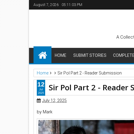
August 7, 2026
05:11:04 PM
A Collec
HOME
SUBMIT STORIES
COMPLETE 
Home
Sir Pol Part 2 - Reader Submission
12
Sir Pol Part 2 - Reader
Jul
2025
July 12, 2025
by Mark