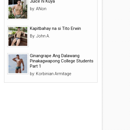
Juice ni Kuya
by: ANon
Kapitbahay na si Tito Erwin
By: John A.
Ginangrape Ang Dalawang
Pinakagwapong College Students
Part 1
by: Korbinian Armitage