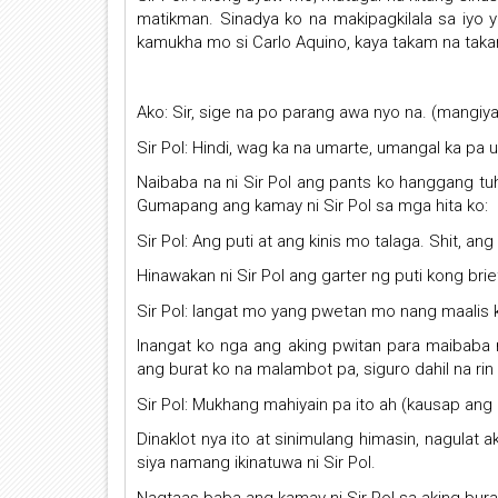
matikman. Sinadya ko na makipagkilala sa iyo
kamukha mo si Carlo Aquino, kaya takam na tak
Ako: Sir, sige na po parang awa nyo na. (mangiya
Sir Pol: Hindi, wag ka na umarte, umangal ka pa uli
Naibaba na ni Sir Pol ang pants ko hanggang tu
Gumapang ang kamay ni Sir Pol sa mga hita ko:
Sir Pol: Ang puti at ang kinis mo talaga. Shit, an
Hinawakan ni Sir Pol ang garter ng puti kong brief
Sir Pol: Iangat mo yang pwetan mo nang maalis 
Inangat ko nga ang aking pwitan para maibaba n
ang burat ko na malambot pa, siguro dahil na rin s
Sir Pol: Mukhang mahiyain pa ito ah (kausap ang 
Dinaklot nya ito at sinimulang himasin, nagulat 
siya namang ikinatuwa ni Sir Pol.
Nagtaas baba ang kamay ni Sir Pol sa aking bura