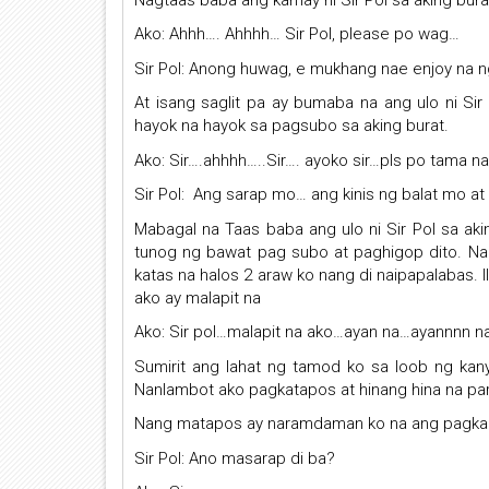
Ako: Ahhh…. Ahhhh… Sir Pol, please po wag…
Sir Pol: Anong huwag, e mukhang nae enjoy na 
At isang saglit pa ay bumaba na ang ulo ni Si
hayok na hayok sa pagsubo sa aking burat.
Ako: Sir….ahhhh…..Sir…. ayoko sir…pls po tama n
Sir Pol: Ang sarap mo… ang kinis ng balat mo a
Mabagal na Taas baba ang ulo ni Sir Pol sa akin
tunog ng bawat pag subo at paghigop dito. Nap
katas na halos 2 araw ko nang di naipapalabas. 
ako ay malapit na
Ako: Sir pol…malapit na ako…ayan na…ayannnn 
Sumirit ang lahat ng tamod ko sa loob ng kanya
Nanlambot ako pagkatapos at hinang hina na para
Nang matapos ay naramdaman ko na ang pagkamuhi
Sir Pol: Ano masarap di ba?