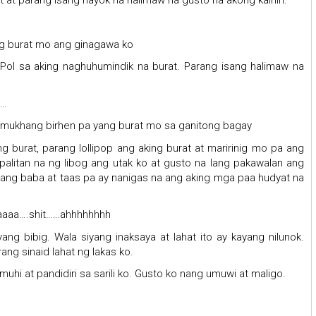
ng burat mo ang ginagawa ko
r Pol sa aking naghuhumindik na burat. Parang isang halimaw na
a…
t mukhang birhen pa yang burat mo sa ganitong bagay
g burat, parang lollipop ang aking burat at maririnig mo pa ang
alitan na ng libog ang utak ko at gusto na lang pakawalan ang
Ilang baba at taas pa ay nanigas na ang aking mga paa hudyat na
naaaa….shit……ahhhhhhhh
ng bibig. Wala siyang inaksaya at lahat ito ay kayang nilunok.
ng sinaid lahat ng lakas ko.
 at pandidiri sa sarili ko. Gusto ko nang umuwi at maligo.