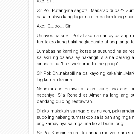
Ako: Sir…..
Sir Pol: Putang-ina sagot!!!! Masarap di ba?? S
nasa malayo kang lugar na di moa lam kung saan
Ako: O….po…. Sir
Umayos na si Sir Pol at ako naman ay parang man
tumtakbo kung bakit nagkaganito at ang tanga t
Lumabas na kami ng kotse at susunod na sa res
sa akin ng dalawa ay nakangiti sila na parang 
sinasabi na “Pre…welcome to the group”.
Sir Pol: Oh..nakapili na ba kayo ng kakainin…Ma
lng kumain kanina.
Ngumisi ang dalawa at alam kung ano ang ibi
napahiya. Sila Ronald at Almer na lang ang 
bandang dulo ng restawran.
Di ako makakain sa mga oras na yon, pakiramdam
subo lng habang tumatakbo sa isipan ang mga nan
ang kamay nya sa mga hita ko at bumulong:
Sir Pol: Kumain ka na… kailangan mo yan para s