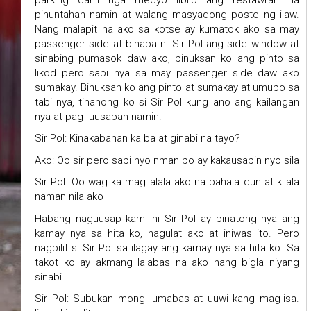
pinuntahan namin at walang masyadong poste ng ilaw.
Nang malapit na ako sa kotse ay kumatok ako sa may
passenger side at binaba ni Sir Pol ang side window at
sinabing pumasok daw ako, binuksan ko ang pinto sa
likod pero sabi nya sa may passenger side daw ako
sumakay. Binuksan ko ang pinto at sumakay at umupo sa
tabi nya, tinanong ko si Sir Pol kung ano ang kailangan
nya at pag -uusapan namin.
Sir Pol: Kinakabahan ka ba at ginabi na tayo?
Ako: Oo sir pero sabi nyo nman po ay kakausapin nyo sila
Sir Pol: Oo wag ka mag alala ako na bahala dun at kilala
naman nila ako
Habang naguusap kami ni Sir Pol ay pinatong nya ang
kamay nya sa hita ko, nagulat ako at iniwas ito. Pero
nagpilit si Sir Pol sa ilagay ang kamay nya sa hita ko. Sa
takot ko ay akmang lalabas na ako nang bigla niyang
sinabi.
Sir Pol: Subukan mong lumabas at uuwi kang mag-isa.