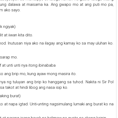
 yung dalawa at maisama ka. Ang gwapo mo at ang puti mo pa,
am ako sayo.
k ngiyak)
t at iiwan kita dito.
hod. Inutusan niya ako na ilagay ang kamay ko sa may uluhan ko.
g sarap mo.
 at unti unti nya itong ibinababa
ko ang brip mo, kung ayaw mong masira ito.
ya ng tuluyan ang brip ko hanggang sa tuhod. Nakita ni Sir Pol
a takot at hindi libog ang nasa isip ko.
aking burat)
ako at napa igtad. Unti-unting nagsimulang lumaki ang burat ko na
t at parang isang hayok na halimaw na gusto na akong kainin.