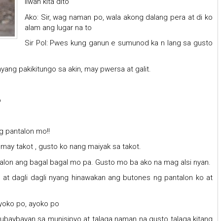
Iiwan kita dito
Ako: Sir, wag naman po, wala akong dalang pera at di ko
alam ang lugar na to
Sir Pol: Pwes kung ganun e sumunod ka n lang sa gusto
yang pakikitungo sa akin, may pwersa at galit.
o
ng pantalon mo!!
a may takot , gusto ko nang maiyak sa takot.
ntalon ang bagal bagal mo pa. Gusto mo ba ako na mag alsi nyan.
, at dagli dagli nyang hinawakan ang butones ng pantalon ko at
 Ayoko po, ayoko po
subaybayan sa munisipyo at talaga naman na gusto talaga kitang