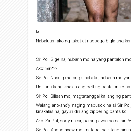
ko
Nabalutan ako ng takot at nagbago bigla ang kan
Sir Pol: Sige na, hubarin mo na yang pantalon m
Ako: Sir???
Sir Pol: Narinig mo ang sinabi ko, hubarin mo ya
Unti unti kong kinalas ang belt ng pantalon ko n
Sir Pol: Bilisan mo, magtatanggal ka lang ng pa
Walang ano-ano’y naging mapusok na si Sir Pol
kinakalas na, gayun din ang zipper ng pants ko
Ako: Sir Pol, sorry na sir, parang awa mo na sir.
Sir Pol: Anong ayaw mo, matagal na kitang sinu