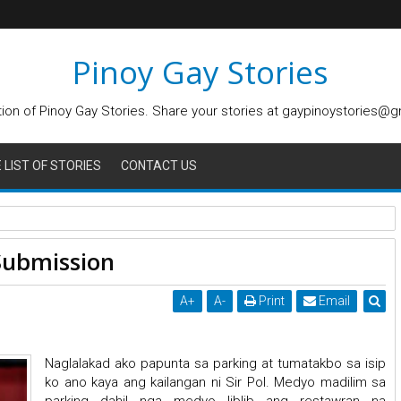
Pinoy Gay Stories
tion of Pinoy Gay Stories. Share your stories at gaypinoystories@
LIST OF STORIES
CONTACT US
 Submission
A
+
A
-
Print
Email
Naglalakad ako papunta sa parking at tumatakbo sa isip
ko ano kaya ang kailangan ni Sir Pol. Medyo madilim sa
parking dahil nga medyo liblib ang restawran na