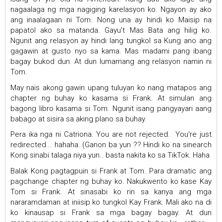
nagaalaga ng mga nagiging karelasyon ko. Ngayon ay ako
ang inaalagaan ni Tom. Nong una ay hindi ko Maisip na
papatol ako sa matanda. Gayu't Mas Bata ang hilig ko.
Ngunit ang relasyon ay hindi lang tungkol sa Kung ano ang
gagawin at gusto nyo sa kama. Mas madami pang ibang
bagay bukod dun. At dun lumamang ang relasyon namin ni
Tom.
May nais akong gawin upang tuluyan ko nang matapos ang
chapter ng buhay ko kasama si Frank. At simulan ang
bagong libro kasama si Tom. Ngunit isang pangyayari aang
babago at sisira sa aking plano sa buhay.
Pera ika nga ni Catriona. You are not rejected. You're just
redirected... hahaha..(Ganon ba yun ?? Hindi ko na sinearch
Kong sinabi talaga niya yun.. basta nakita ko sa TikTok. Haha
Balak Kong pagtagpuin si Frank at Tom. Para dramatic ang
pagchange chapter ng buhay ko. Nakukwento ko kase Kay
Tom si Frank. At sinasabi ko rin sa kanya ang mga
nararamdaman at iniisip ko tungkol Kay Frank. Mali ako na di
ko kinausap si Frank sa mga bagay bagay. At dun