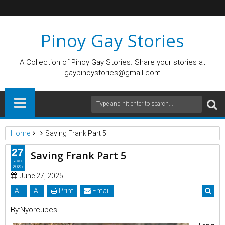
Pinoy Gay Stories
A Collection of Pinoy Gay Stories. Share your stories at
gaypinoystories@gmail.com
Home
Saving Frank Part 5
27
Saving Frank Part 5
Jun
2025
June 27, 2025
A
+
A
-
Print
Email
By:Nyorcubes