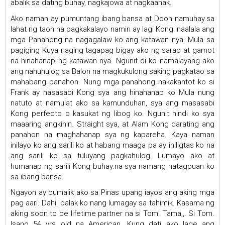
abalik sa dating buhay, nagkajowa at nagkaanak.
Ako naman ay pumuntang ibang bansa at Doon namuhay.sa
lahat ng taon na pagkakalayo namin ay lagi Kong inaalala ang
mga Panahong na nagagalaw ko ang katawan nya. Mula sa
pagiging Kuya naging tagapag bigay ako ng sarap at gamot
na hinahanap ng katawan nya. Ngunit di ko namalayang ako
ang nahuhulog sa Balon na magkukulong saking pagkatao sa
mahabang panahon. Nung mga panahong nakakantot ko si
Frank ay nasasabi Kong sya ang hinahanap ko Mula nung
natuto at namulat ako sa kamunduhan, sya ang masasabi
Kong perfecto o kasukat ng libog ko. Ngunit hindi ko sya
maaaring angkinin. Straight sya, at Alam Kong darating ang
panahon na maghahanap sya ng kapareha. Kaya naman
inilayo ko ang sarili ko at habang maaga pa ay iniligtas ko na
ang sarili ko sa tuluyang pagkahulog. Lumayo ako at
humanap ng sarili Kong buhay.na sya namang natagpuan ko
sa ibang bansa.
Ngayon ay bumalik ako sa Pinas upang iayos ang aking mga
pag aari. Dahil balak ko nang lumagay sa tahimik. Kasama ng
aking soon to be lifetime partner na si Tom. Tama,,. Si Tom.
Isang 54 yrs old na American. Kung dati ako lage ang