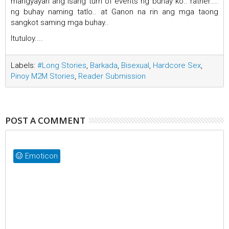
mangyayari ang isang turn of events ng buhay ko.. rather....
ng buhay naming tatlo.. at Ganon na rin ang mga taong
sangkot saming mga buhay..
Itutuloy....
Labels:
#Long Stories
,
Barkada
,
Bisexual
,
Hardcore Sex
,
Pinoy M2M Stories
,
Reader Submission
POST A COMMENT
Emoticon