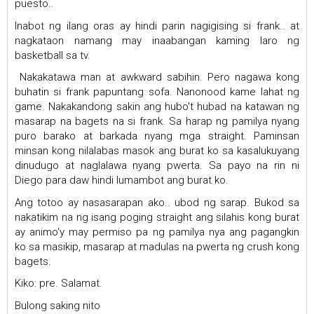
puesto..
Inabot ng ilang oras ay hindi parin nagigising si frank.. at
nagkataon namang may inaabangan kaming laro ng
basketball sa tv.
Nakakatawa man at awkward sabihin. Pero nagawa kong
buhatin si frank papuntang sofa. Nanonood kame lahat ng
game. Nakakandong sakin ang hubo't hubad na katawan ng
masarap na bagets na si frank. Sa harap ng pamilya nyang
puro barako at barkada nyang mga straight. Paminsan
minsan kong nilalabas masok ang burat ko sa kasalukuyang
dinudugo at naglalawa nyang pwerta. Sa payo na rin ni
Diego para daw hindi lumambot ang burat ko.
Ang totoo ay nasasarapan ako.. ubod ng sarap. Bukod sa
nakatikim na ng isang poging straight ang silahis kong burat
ay animo'y may permiso pa ng pamilya nya ang pagangkin
ko sa masikip, masarap at madulas na pwerta ng crush kong
bagets.
Kiko: pre. Salamat.
Bulong saking nito