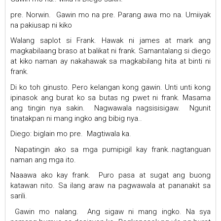
pre. Norwin. Gawin mo na pre. Parang awa mo na. Umiiyak
na pakiusap ni kiko
Walang saplot si Frank. Hawak ni james at mark ang
magkabilaang braso at balikat ni frank. Samantalang si diego
at kiko naman ay nakahawak sa magkabilang hita at binti ni
frank.
Di ko toh ginusto. Pero kelangan kong gawin. Unti unti kong
ipinasok ang burat ko sa butas ng pwet ni frank. Masama
ang tingin nya sakin. Nagwawala nagsisisigaw. Ngunit
tinatakpan ni mang ingko ang bibig nya..
Diego: biglain mo pre. Magtiwala ka.
Napatingin ako sa mga pumipigil kay frank..nagtanguan
naman ang mga ito.
Naaawa ako kay frank. Puro pasa at sugat ang buong
katawan nito. Sa ilang araw na pagwawala at pananakit sa
sarili.
Gawin mo nalang. Ang sigaw ni mang ingko. Na sya