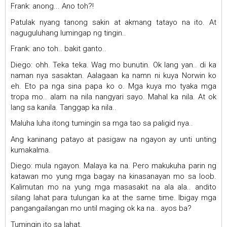
Frank: anong... Ano toh?!
Patulak nyang tanong sakin at akmang tatayo na ito. At
naguguluhang lumingap ng tingin..
Frank: ano toh.. bakit ganto..
Diego: ohh. Teka teka. Wag mo bunutin. Ok lang yan.. di ka
naman nya sasaktan. Aalagaan ka namn ni kuya Norwin ko
eh. Eto pa nga sina papa ko o. Mga kuya mo tyaka mga
tropa mo.. alam na nila nangyari sayo. Mahal ka nila. At ok
lang sa kanila. Tanggap ka nila..
Maluha luha itong tumingin sa mga tao sa paligid nya..
Ang kaninang patayo at pasigaw na ngayon ay unti unting
kumakalma.
Diego: mula ngayon. Malaya ka na. Pero makukuha parin ng
katawan mo yung mga bagay na kinasanayan mo sa loob.
Kalimutan mo na yung mga masasakit na ala ala.. andito
silang lahat para tulungan ka at the same time. Ibigay mga
pangangailangan mo until maging ok ka na.. ayos ba?
Tumingin ito sa lahat.