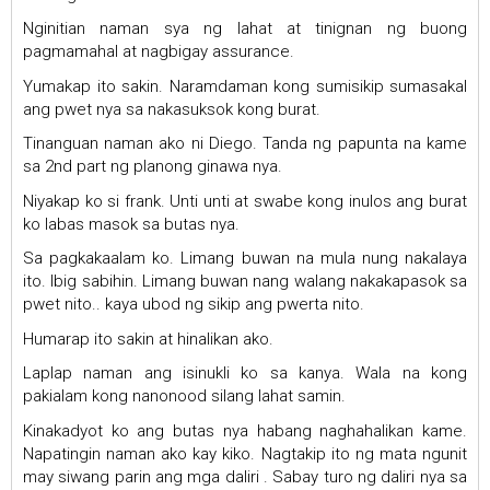
Nginitian naman sya ng lahat at tinignan ng buong
pagmamahal at nagbigay assurance.
Yumakap ito sakin. Naramdaman kong sumisikip sumasakal
ang pwet nya sa nakasuksok kong burat.
Tinanguan naman ako ni Diego. Tanda ng papunta na kame
sa 2nd part ng planong ginawa nya.
Niyakap ko si frank. Unti unti at swabe kong inulos ang burat
ko labas masok sa butas nya.
Sa pagkakaalam ko. Limang buwan na mula nung nakalaya
ito. Ibig sabihin. Limang buwan nang walang nakakapasok sa
pwet nito.. kaya ubod ng sikip ang pwerta nito.
Humarap ito sakin at hinalikan ako.
Laplap naman ang isinukli ko sa kanya. Wala na kong
pakialam kong nanonood silang lahat samin.
Kinakadyot ko ang butas nya habang naghahalikan kame.
Napatingin naman ako kay kiko. Nagtakip ito ng mata ngunit
may siwang parin ang mga daliri . Sabay turo ng daliri nya sa