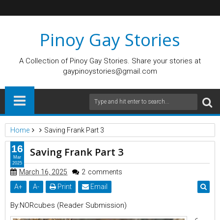
Pinoy Gay Stories
A Collection of Pinoy Gay Stories. Share your stories at
gaypinoystories@gmail.com
Home
Saving Frank Part 3
16
Saving Frank Part 3
Mar
2025
March 16, 2025
2
comments
A
+
A
-
Print
Email
By:NORcubes (Reader Submission)