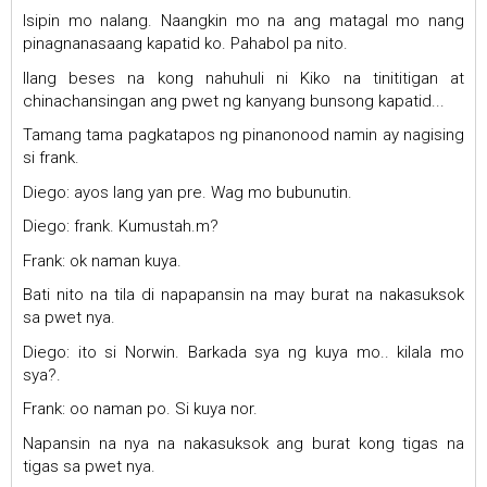
Isipin mo nalang. Naangkin mo na ang matagal mo nang
pinagnanasaang kapatid ko. Pahabol pa nito.
Ilang beses na kong nahuhuli ni Kiko na tinititigan at
chinachansingan ang pwet ng kanyang bunsong kapatid...
Tamang tama pagkatapos ng pinanonood namin ay nagising
si frank.
Diego: ayos lang yan pre. Wag mo bubunutin.
Diego: frank. Kumustah.m?
Frank: ok naman kuya.
Bati nito na tila di napapansin na may burat na nakasuksok
sa pwet nya.
Diego: ito si Norwin. Barkada sya ng kuya mo.. kilala mo
sya?.
Frank: oo naman po. Si kuya nor.
Napansin na nya na nakasuksok ang burat kong tigas na
tigas sa pwet nya.