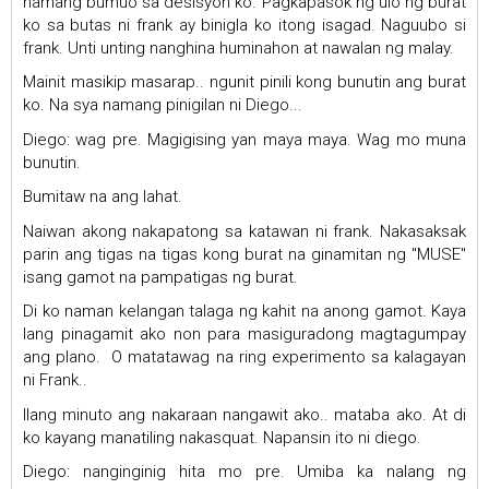
namang bumuo sa desisyon ko. Pagkapasok ng ulo ng burat
ko sa butas ni frank ay binigla ko itong isagad. Naguubo si
frank. Unti unting nanghina huminahon at nawalan ng malay.
Mainit masikip masarap.. ngunit pinili kong bunutin ang burat
ko. Na sya namang pinigilan ni Diego...
Diego: wag pre. Magigising yan maya maya. Wag mo muna
bunutin.
Bumitaw na ang lahat.
Naiwan akong nakapatong sa katawan ni frank. Nakasaksak
parin ang tigas na tigas kong burat na ginamitan ng "MUSE"
isang gamot na pampatigas ng burat.
Di ko naman kelangan talaga ng kahit na anong gamot. Kaya
lang pinagamit ako non para masiguradong magtagumpay
ang plano. O matatawag na ring experimento sa kalagayan
ni Frank..
Ilang minuto ang nakaraan nangawit ako.. mataba ako. At di
ko kayang manatiling nakasquat. Napansin ito ni diego.
Diego: nanginginig hita mo pre. Umiba ka nalang ng