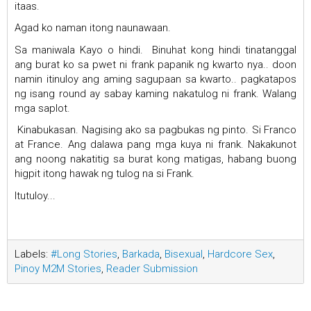
itaas.
Agad ko naman itong naunawaan.
Sa maniwala Kayo o hindi. Binuhat kong hindi tinatanggal
ang burat ko sa pwet ni frank papanik ng kwarto nya.. doon
namin itinuloy ang aming sagupaan sa kwarto.. pagkatapos
ng isang round ay sabay kaming nakatulog ni frank. Walang
mga saplot.
Kinabukasan. Nagising ako sa pagbukas ng pinto. Si Franco
at France. Ang dalawa pang mga kuya ni frank. Nakakunot
ang noong nakatitig sa burat kong matigas, habang buong
higpit itong hawak ng tulog na si Frank.
Itutuloy...
Labels:
#Long Stories
,
Barkada
,
Bisexual
,
Hardcore Sex
,
Pinoy M2M Stories
,
Reader Submission