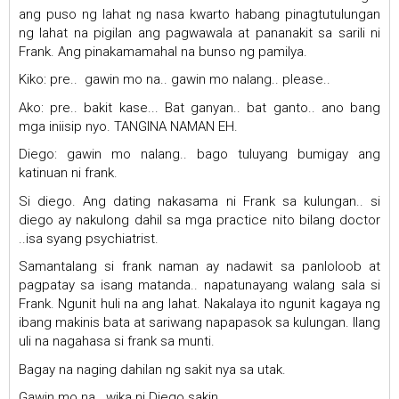
ang puso ng lahat ng nasa kwarto habang pinagtutulungan
ng lahat na pigilan ang pagwawala at pananakit sa sarili ni
Frank. Ang pinakamamahal na bunso ng pamilya.
Kiko: pre.. gawin mo na.. gawin mo nalang.. please..
Ako: pre.. bakit kase... Bat ganyan.. bat ganto.. ano bang
mga iniisip nyo. TANGINA NAMAN EH.
Diego: gawin mo nalang.. bago tuluyang bumigay ang
katinuan ni frank.
Si diego. Ang dating nakasama ni Frank sa kulungan.. si
diego ay nakulong dahil sa mga practice nito bilang doctor
..isa syang psychiatrist.
Samantalang si frank naman ay nadawit sa panloloob at
pagpatay sa isang matanda.. napatunayang walang sala si
Frank. Ngunit huli na ang lahat. Nakalaya ito ngunit kagaya ng
ibang makinis bata at sariwang napapasok sa kulungan. Ilang
uli na nagahasa si frank sa munti.
Bagay na naging dahilan ng sakit nya sa utak.
Gawin mo na.. wika ni Diego sakin.