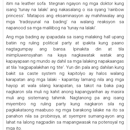
itim na leather sofa. titegnan ngayon ng mga doktor kung
isang 'tunay na lalaki' ang nakasalang o isa syang 'rainbow
princess'. Matapos ang eksaminasyon ay mahihiwalay ang
mga 'tradisyunal na bading' na walang reaksyon sa
napanood sa mga malilibog na 'tunay na lalaki'.
Ang mga bading ay ipapadala sa isang malaking hall upang
batiin ng ruling political party at ipakita kung paano
nagtagumpay ang bansa. Ipinakita din at tila
iniimpluwensyahan na kaya nagkawatak watak ang
kapayapaan ng mundo ay dahil sa mga lalaking napakaangas
at tila 'nagpapalakihan ng tite'. Yun din pala ang dahilan kung
bakit sa caste system ng kapitolyo ay halos walang
karapatan ang mga lalaki - kapantay lamang nila ang mga
hayop at wala silang karapatan, sa takot na baka pag
nagkaron sila muli ng kahit anong kapangyarihan ay masira
muli ang sistemang tahimik. Nagtanong pa ang isang
miyembro ng ruling party kung nagkaron sila ng
pagkakataong maabuso ng mga barakong lalake na ito sa
panahon nila sa probinsya, at syempre sumang-ayon ang
lahat na lalong nagpadiin sa mapangwasak na potensyal ng
mga ito.