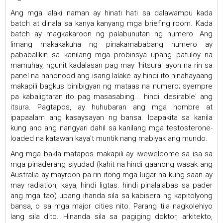
Ang mga lalaki naman ay hinati hati sa dalawampu kada
batch at dinala sa kanya kanyang mga briefing room. Kada
batch ay magkakaroon ng palabunutan ng numero. Ang
limang makakakuha ng pinakamababang numero ay
pababalikin sa kanilang mga probinsya upang patuloy na
mamuhay, ngunit kadalasan pag may 'hitsura' ayon na rin sa
panel na nanonood ang isang lalake ay hindi ito hinahayaang
makapili bagkus binibigyan ng mataas na numero; syempre
pa kabaligtaran ito pag masasabing... hindi 'desirable' ang
itsura. Pagtapos, ay huhubaran ang mga hombre at
ipapaalam ang kasaysayan ng bansa. Ipapakita sa kanila
kung ano ang nangyari dahil sa kanilang mga testosterone-
loaded na katawan kaya't muntik nang mabiyak ang mundo.
Ang mga bakla matapos makapili ay iwewelcome sa isa sa
mga pinaderang siyudad (kahit na hindi gaanong wasak ang
Australia ay mayroon pa rin itong mga lugar na kung saan ay
may radiation, kaya, hindi ligtas. hindi pinalalabas sa pader
ang mga tao) upang ihanda sila sa kabisera ng kapitolyong
bansa, o sa mga major cities nito. Parang tila nagkolehiyo
lang sila dito. Hinanda sila sa pagiging doktor, arkitekto,