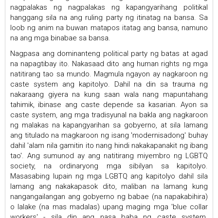
nagpalakas ng nagpalakas ng kapangyarihang politikal
hanggang sila na ang ruling party ng itinatag na bansa. Sa
loob ng anim na buwan matapos itatag ang bansa, namuno
na ang mga binabae sa bansa.
Nagpasa ang dominanteng political party ng batas at agad
na napagtibay ito. Nakasaad dito ang human rights ng mga
natitirang tao sa mundo. Magmula ngayon ay nagkaroon ng
caste system ang kapitolyo. Dahil na din sa trauma ng
nakaraang giyera na kung saan wala nang mapuntahang
tahimik, ibinase ang caste depende sa kasarian. Ayon sa
caste system, ang mga tradisyunal na bakla ang nagkaroon
ng malakas na kapangyarihan sa gobyerno, at sila lamang
ang titulado na magkaroon ng isang 'modernisadong' buhay
dahil 'alam nila gamitin ito nang hindi nakakapanakit ng ibang
tao'. Ang sumunod ay ang natitirang miyembro ng LGBTQ
society, na ordinaryong mga sibilyan sa kapitolyo.
Masasabing lupain ng mga LGBTQ ang kapitolyo dahil sila
lamang ang nakakapasok dito, maliban na lamang kung
nangangailangan ang gobyerno ng babae (na napakabihira)
o lalake (na mas madalas) upang maging mga 'blue collar
workers' - sila din ang nasa baba ng caste system.