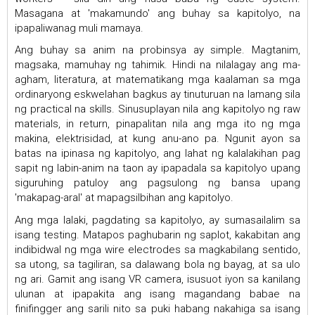
Masagana at 'makamundo' ang buhay sa kapitolyo, na
ipapaliwanag muli mamaya.
Ang buhay sa anim na probinsya ay simple. Magtanim,
magsaka, mamuhay ng tahimik. Hindi na nilalagay ang ma-
agham, literatura, at matematikang mga kaalaman sa mga
ordinaryong eskwelahan bagkus ay tinuturuan na lamang sila
ng practical na skills. Sinusuplayan nila ang kapitolyo ng raw
materials, in return, pinapalitan nila ang mga ito ng mga
makina, elektrisidad, at kung anu-ano pa. Ngunit ayon sa
batas na ipinasa ng kapitolyo, ang lahat ng kalalakihan pag
sapit ng labin-anim na taon ay ipapadala sa kapitolyo upang
siguruhing patuloy ang pagsulong ng bansa upang
'makapag-aral' at mapagsilbihan ang kapitolyo.
Ang mga lalaki, pagdating sa kapitolyo, ay sumasailalim sa
isang testing. Matapos paghubarin ng saplot, kakabitan ang
indibidwal ng mga wire electrodes sa magkabilang sentido,
sa utong, sa tagiliran, sa dalawang bola ng bayag, at sa ulo
ng ari. Gamit ang isang VR camera, isusuot iyon sa kanilang
ulunan at ipapakita ang isang magandang babae na
finifingger ang sarili nito sa puki habang nakahiga sa isang