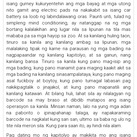
isang gurney kukuryentehin ang mga bayag at mga utong
nito gamit ang electric pads na nakakabit sa isang car
battery sa loob ng labindalawang oras. Paunti unti, tulad ng
simpleng mind conditioning, ay natanggap na ng mga
bortang kalalakihan ang lugar nila sa lipunan na tila mas
mababa pa sa mga hayop sa zoo. At sa kanilang huling taon,
tinuro sa kanila ang kanilang ambag sa lipunan; mga
malalaking tipak ng karne na parausan ng mga bading na
nagpapaandar ng kanilang kapitolyo, at sa ganun, nang
kanilang bansa. Tinuro sa kanila kung pano mag-isip ang
mga bading, kung pano manamit para maging kaakit akit sa
mga bading na kanilang sinasampalataya, kung pano maging
asal fuckboy at boytoy, kung pano tumagal labasan pag
nakikipagtalik o jinajakol, at kung pano mapanatili ang
kanilang katawan. At bilang huli, lahat sila ay nilalagyan ng
barcode sa may braso at dibdib matapos ang isang
operasyon sa kanila. Minsan naman, lalo na yung mga adan
na paborito o ipinapahanap talaga, ay napakaraming
barcode na nagkalat kung san san, ultimo sa baba ng ulo ng
tite nila meron sila. Kung para saan ito, ay hindi nila alam.
Pag dating mo ng kapitolyo ay makikita mo ang isang