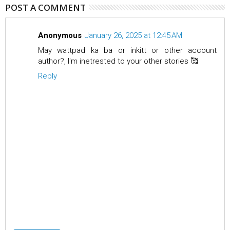
POST A COMMENT
Anonymous
January 26, 2025 at 12:45 AM
May wattpad ka ba or inkitt or other account
author?, I'm inetrested to your other stories 🥰
Reply