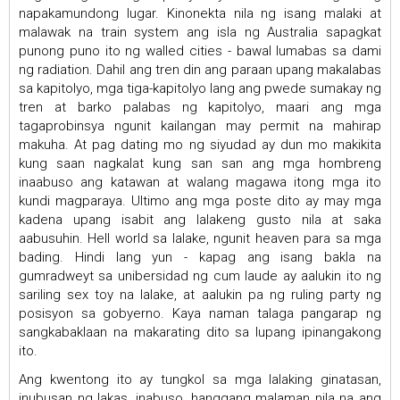
napakamundong lugar. Kinonekta nila ng isang malaki at
malawak na train system ang isla ng Australia sapagkat
punong puno ito ng walled cities - bawal lumabas sa dami
ng radiation. Dahil ang tren din ang paraan upang makalabas
sa kapitolyo, mga tiga-kapitolyo lang ang pwede sumakay ng
tren at barko palabas ng kapitolyo, maari ang mga
tagaprobinsya ngunit kailangan may permit na mahirap
makuha. At pag dating mo ng siyudad ay dun mo makikita
kung saan nagkalat kung san san ang mga hombreng
inaabuso ang katawan at walang magawa itong mga ito
kundi magparaya. Ultimo ang mga poste dito ay may mga
kadena upang isabit ang lalakeng gusto nila at saka
aabusuhin. Hell world sa lalake, ngunit heaven para sa mga
bading. Hindi lang yun - kapag ang isang bakla na
gumradweyt sa unibersidad ng cum laude ay aalukin ito ng
sariling sex toy na lalake, at aalukin pa ng ruling party ng
posisyon sa gobyerno. Kaya naman talaga pangarap ng
sangkabaklaan na makarating dito sa lupang ipinangakong
ito.
Ang kwentong ito ay tungkol sa mga lalaking ginatasan,
inubusan ng lakas, inabuso, hanggang malaman nila na ang