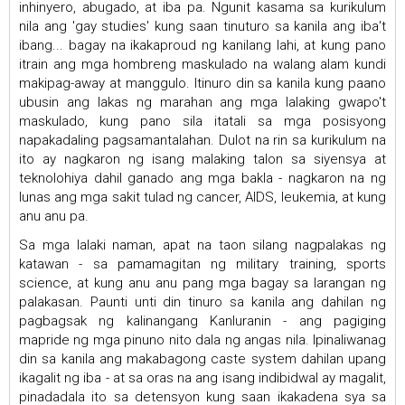
inhinyero, abugado, at iba pa. Ngunit kasama sa kurikulum
nila ang 'gay studies' kung saan tinuturo sa kanila ang iba't
ibang... bagay na ikakaproud ng kanilang lahi, at kung pano
itrain ang mga hombreng maskulado na walang alam kundi
makipag-away at manggulo. Itinuro din sa kanila kung paano
ubusin ang lakas ng marahan ang mga lalaking gwapo't
maskulado, kung pano sila itatali sa mga posisyong
napakadaling pagsamantalahan. Dulot na rin sa kurikulum na
ito ay nagkaron ng isang malaking talon sa siyensya at
teknolohiya dahil ganado ang mga bakla - nagkaron na ng
lunas ang mga sakit tulad ng cancer, AIDS, leukemia, at kung
anu anu pa.
Sa mga lalaki naman, apat na taon silang nagpalakas ng
katawan - sa pamamagitan ng military training, sports
science, at kung anu anu pang mga bagay sa larangan ng
palakasan. Paunti unti din tinuro sa kanila ang dahilan ng
pagbagsak ng kalinangang Kanluranin - ang pagiging
mapride ng mga pinuno nito dala ng angas nila. Ipinaliwanag
din sa kanila ang makabagong caste system dahilan upang
ikagalit ng iba - at sa oras na ang isang indibidwal ay magalit,
pinadadala ito sa detensyon kung saan ikakadena sya sa