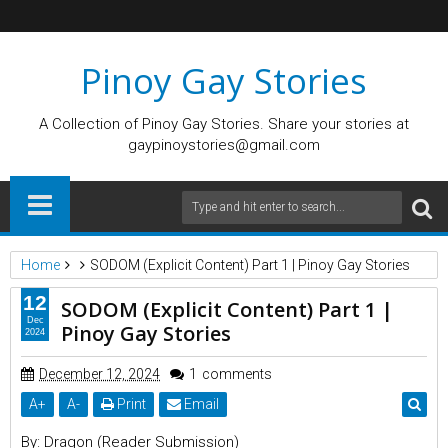
Pinoy Gay Stories
A Collection of Pinoy Gay Stories. Share your stories at
gaypinoystories@gmail.com
Home
SODOM (Explicit Content) Part 1 | Pinoy Gay Stories
12
SODOM (Explicit Content) Part 1 |
Dec
Pinoy Gay Stories
2024
December 12, 2024
1
comments
A
+
A
-
Print
Email
By: Dragon (Reader Submission)