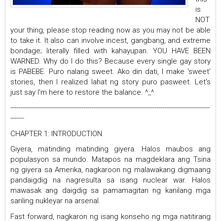
is
NOT
your thing, please stop reading now as you may not be able
to take it. It also can involve incest, gangbang, and extreme
bondage; literally filled with kahayupan. YOU HAVE BEEN
WARNED. Why do I do this? Because every single gay story
is PABEBE. Puro nalang sweet. Ako din dati, I make 'sweet'
stories, then I realized lahat ng story puro pasweet. Let's
just say I'm here to restore the balance. ^_^
-----------------------------------------------------------------------------------------------------
-------
CHAPTER 1: INTRODUCTION
Giyera, matinding matinding giyera. Halos maubos ang
populasyon sa mundo. Matapos na magdeklara ang Tsina
ng giyera sa Amerika, nagkaroon ng malawakang digmaang
pandaigdig na nagresulta sa isang nuclear war. Halos
mawasak ang daigdig sa pamamagitan ng kanilang mga
sariling nukleyar na arsenal.
Fast forward, nagkaron ng isang konseho ng mga natitirang