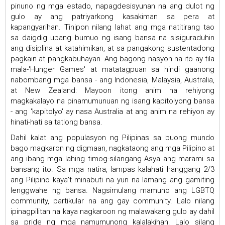
pinuno ng mga estado, napagdesisyunan na ang dulot ng
gulo ay ang patriyarkong kasakiman sa pera at
kapangyarihan. Tinipon nilang lahat ang mga natitirang tao
sa daigdig upang bumuo ng isang bansa na sisiguraduhin
ang disiplina at katahimikan, at sa pangakong sustentadong
pagkain at pangkabuhayan. Ang bagong nasyon na ito ay tila
mala-'Hunger Games' at matatagpuan sa hindi gaanong
nabombang mga bansa - ang Indonesia, Malaysia, Australia,
at New Zealand: Mayoon itong anim na rehiyong
magkakalayo na pinamumunuan ng isang kapitolyong bansa
- ang 'kapitolyo' ay nasa Australia at ang anim na rehiyon ay
hinati-hati sa tatlong bansa.
Dahil kalat ang populasyon ng Pilipinas sa buong mundo
bago magkaron ng digmaan, nagkataong ang mga Pilipino at
ang ibang mga lahing timog-silangang Asya ang marami sa
bansang ito. Sa mga natira, lampas kalahati hanggang 2/3
ang Pilipino kaya't minabuti na yun na lamang ang gamiting
lenggwahe ng bansa. Nagsimulang mamuno ang LGBTQ
community, partikular na ang gay community. Lalo nilang
ipinagpilitan na kaya nagkaroon ng malawakang gulo ay dahil
sa pride ng mga namumunong kalalakihan. Lalo silang