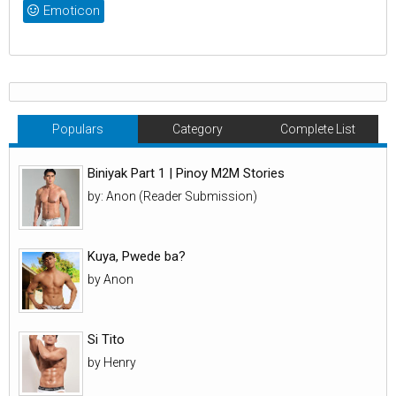
Emoticon
Populars
Category
Complete List
Biniyak Part 1 | Pinoy M2M Stories
by: Anon (Reader Submission)
Kuya, Pwede ba?
by Anon
Si Tito
by Henry