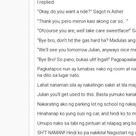
I replied.
"Okay, do you want a ride?" Sagot ni Asher.
"Thank you, pero meron kasi akong car so.. "
"Ofcourse you are, well take care sweetface!" S
"Bye bro, don't hit the gas hard ha? Madulas ang
"We'll see you tomorrow Julian, anyways nice me
"Bye Bro! So pano, bukas ulit! Ingat!" Pagpapaala
Pagkatapos nun ay lumabas nako ng room at nag
na dito sa lugar nato.
Lahat nanaman sila ay nakatingin sakin at tila m
Julian you'll get used to this. Basta yumuko kana
Nakarating ako ng parking lot ng school ng nak
Hinahanap ko yung susi ng car, and hindi ko to m
Umupo nako sa tabi ng pintuan at nilapag ang ba
SH'T NAMAN!! Hindi ko pa nakikita! Nagsstart ng