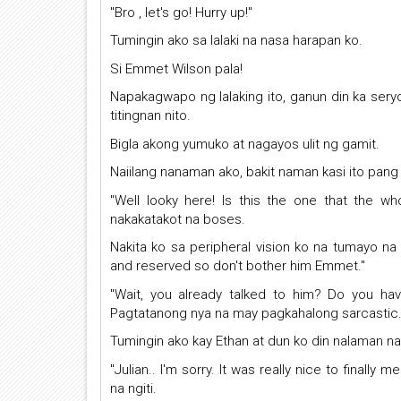
"Bro , let's go! Hurry up!"
Tumingin ako sa lalaki na nasa harapan ko.
Si Emmet Wilson pala!
Napakagwapo ng lalaking ito, ganun din ka se
titingnan nito.
Bigla akong yumuko at nagayos ulit ng gamit.
Naiilang nanaman ako, bakit naman kasi ito pang 
"Well looky here! Is this the one that the 
nakakatakot na boses.
Nakita ko sa peripheral vision ko na tumayo na 
and reserved so don't bother him Emmet."
"Wait, you already talked to him? Do you hav
Pagtatanong nya na may pagkahalong sarcastic
Tumingin ako kay Ethan at dun ko din nalaman na
"Julian.. I'm sorry. It was really nice to finall
na ngiti.