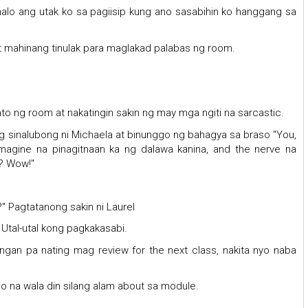
halo ang utak ko sa pagiisip kung ano sasabihin ko hanggang sa
t mahinang tinulak para maglakad palabas ng room.
into ng room at nakatingin sakin ng may mga ngiti na sarcastic.
ng sinalubong ni Michaela at binunggo ng bahagya sa braso "You,
t imagine na pinagitnaan ka ng dalawa kanina, and the nerve na
? Wow!"
" Pagtatanong sakin ni Laurel
 Utal-utal kong pagkakasabi.
langan pa nating mag review for the next class, nakita nyo naba
lo na wala din silang alam about sa module.