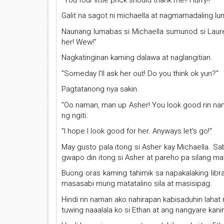
Galit na sagot ni michaella at nagmamadaling l
Naunang lumabas si Michaella sumunod si Laurel 
her! Wew!"
Nagkatinginan kaming dalawa at naglangitian.
"Someday I'll ask her out! Do you think ok yun?"
Pagtatanong nya sakin.
"Oo naman, man up Asher! You look good rin nam
ng ngiti.
"I hope I look good for her. Anyways let's go!"
May gusto pala itong si Asher kay Michaella. S
gwapo din itong si Asher at pareho pa silang ma
Buong oras kaming tahimik sa napakalaking libr
masasabi mung matatalino sila at masisipag.
Hindi rin naman ako nahirapan kabisaduhin lahat
tuwing naaalala ko si Ethan at ang nangyare kani