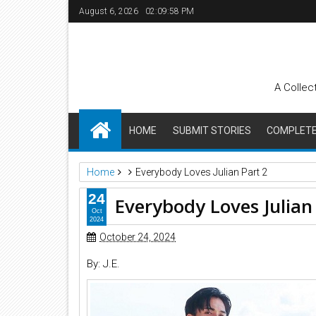
August 6, 2026
02:09:59 PM
A Collec
HOME
SUBMIT STORIES
COMPLETE 
Home
Everybody Loves Julian Part 2
24
Everybody Loves Julian
Oct
2024
October 24, 2024
By: J.E.