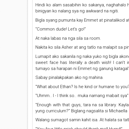
Hindi ko alam sasabihin ko sakanya, naghahalo 
binigyan ko nalang sya ng awkward na ngiti.
Bigla syang pumunta kay Emmet at pinatalikod a
"Common dude! Let's go!"
At naka labas na nga sila sa room.
Nakita ko sila Asher at ang tatlo na malapit sa p
Lumapit ako sakanila ng naka yuko ng bigla ako
sweet face has literally a death wish! I can'
tumayo sa harapan ni Emmet ng ganung katagal
Sabay pinalakpakan ako ng mahina.
"What about Ethan? Is he kind or humane to you?
"Uhmm.. I - I think so.. muka namang mabait sya"
"Enough with that guys, tara na sa library. Kay
yung curriculum?" Biglang nagsalita si Michaella
Walang sumagot samin kahit isa. At halata sa tat
"You four little prick should thank me!! Hurry!!"