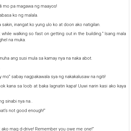
ndi mo pa magawa ng maayos!
abasa ko ng malala.
kin, inangat ko yung ulo ko at doon ako natigilan.
while walking so fast on getting out in the building." Isang mala
ghel na muka.
kinuha ang susi mula sa kamay nya na naka abot.
.
key mo" sabay nagpakawala sya ng nakakalusaw na ngiti!
k kana sa loob at baka lagnatin kapa! Uuwi narin kasi ako kaya
g sinabi nya na..
that's not good enough!"
at ako mag d-drive! Remember you owe me one!"