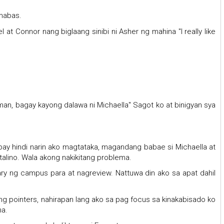
umabas.
at Connor nang biglaang sinibi ni Asher ng mahina "I really like
an, bagay kayong dalawa ni Michaella" Sagot ko at binigyan sya
abay hindi narin ako magtataka, magandang babae si Michaella at
talino. Wala akong nakikitang problema.
ary ng campus para at nagreview. Nattuwa din ako sa apat dahil
 ng pointers, nahirapan lang ako sa pag focus sa kinakabisado ko
na.