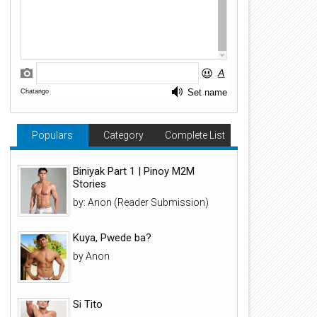
Populars
Category
Complete List
Biniyak Part 1 | Pinoy M2M
Stories
by: Anon (Reader Submission)
Kuya, Pwede ba?
by Anon
Si Tito