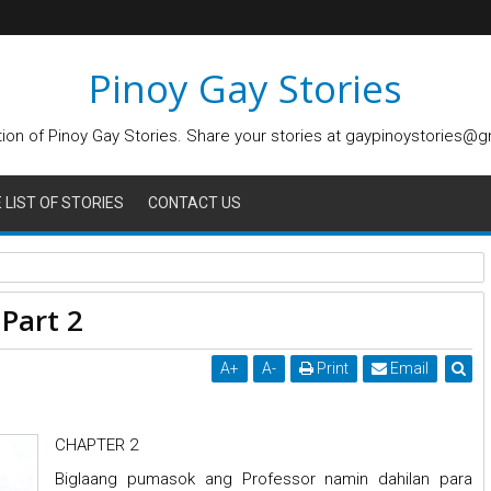
Pinoy Gay Stories
tion of Pinoy Gay Stories. Share your stories at gaypinoystories@
LIST OF STORIES
CONTACT US
 Part 2
A
+
A
-
Print
Email
CHAPTER 2
Biglaang pumasok ang Professor namin dahilan para