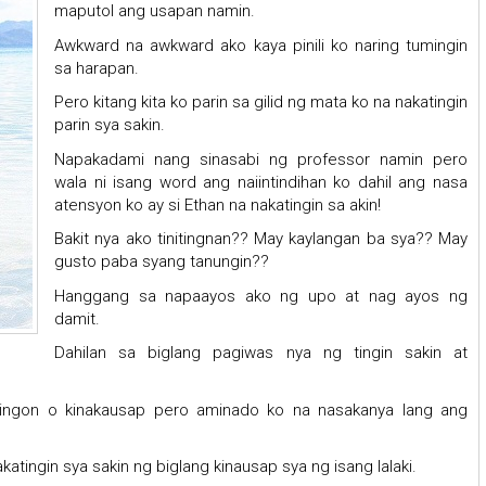
maputol ang usapan namin.
Awkward na awkward ako kaya pinili ko naring tumingin
sa harapan.
Pero kitang kita ko parin sa gilid ng mata ko na nakatingin
parin sya sakin.
Napakadami nang sinasabi ng professor namin pero
wala ni isang word ang naiintindihan ko dahil ang nasa
atensyon ko ay si Ethan na nakatingin sa akin!
Bakit nya ako tinitingnan?? May kaylangan ba sya?? May
gusto paba syang tanungin??
Hanggang sa napaayos ako ng upo at nag ayos ng
damit.
Dahilan sa biglang pagiwas nya ng tingin sakin at
ilingon o kinakausap pero aminado ko na nasakanya lang ang
atingin sya sakin ng biglang kinausap sya ng isang lalaki.