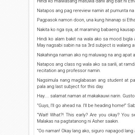
Hindi ko maiwasang matuwa dahil ang bait ni Eth
Natapos ang pag rereview namin at pumunta na
Pagpasok namon doon, una kung hinanap si Etha
Nakita ko nga sya, at maraming babaeng kausa
Hindi ko alam bakit na wala ako sa mood bigla 
May nagsabi sabin na sa 3rd subject is walang a
Nakahinga naman ako ng maluwag na ang apat ang
Natapos ang class ng wala ako sa sarili, at ra
recitation ang professor namin.
Nagsimula nang maglabasan ang student at pag
pala ang last subject for this day.
Hay.... salamat naman at makakauwi narin. Gusto
"Guys, I'll go ahead na. I'll be heading home!" S
"Wait! What?! This early? Are you okay? You s
Malakas na pagtatanong ni Asher saakin.
"Oo naman! Okay lang ako, siguro napagod lang ako