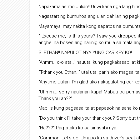
Napakamalas mo Julian!! Uuwi kana nga lang hi
Nagsstart ng bumuhos ang ulan dahilan ng pagk
Mayamaya, may nakita kong sapatos na pumunta sa
" Excuse me, is this yours? I saw you dropped it 
anghel na boses ang narinig ko mula sa mala an
SI ETHAN!! NAPULOT NYA YUNG CAR KEY KO!
"Ahmm.. o-o ata.." nauutal kung pagkakasabi at 
"T-thank you Ethan.." utal utal parin ako magsalita
"Anytime Julian, I'm glad ako nakapulot ng car 
"Uhmm... sorry naulanan kapa! Mabuti pa pumaso
Thank you ah??"
Mabilis kung pagsasalita at papasok na sana ko n
"Do you think I'll take your thank you? Sorry but 
"Ha???" Pagtataka ko sa sinasabi nya.
"Common! Let's go! Umupo ka sa driver's seat 