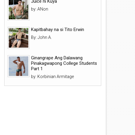
Juice ni Kuya
by: ANon
Kapitbahay na si Tito Erwin
By: John A.
Ginangrape Ang Dalawang
Pinakagwapong College Students
Part 1
by: Korbinian Armitage