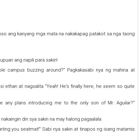
ryoso ang kanyang mga mata na nakakapag patakot sa nga taong
upuan ang napili para sakin!
whole campus buzzing around?" Pagkakasabi nya ng mahina at
si ethan at nagsalita "Yeah! He's finally here, he seem so quite
e any plans introducing me to the only son of Mr. Aguilar?"
.
 nakaingin din sya sakin na may halong pagaalala.
y meeting you seatmat!" Sabi nya sakin at tinapos ng isang matamis