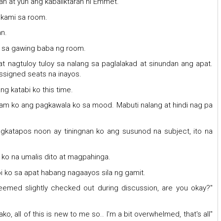
an at yun ang kabaliktaran ni Emmet.
 kami sa room.
n.
p sa gawing baba ng room.
at nagtuloy tuloy sa nalang sa paglalakad at sinundan ang apat.
ssigned seats na inayos.
 katabi ko this time.
mdam ko ang pagkawala ko sa mood. Mabuti nalang at hindi nag pa
katapos noon ay tiningnan ko ang susunod na subject, ito na
 ko na umalis dito at magpahinga.
abi ko sa apat habang nagaayos sila ng gamit.
eemed slightly checked out during discussion, are you okay?"
, all of this is new to me so.. I'm a bit overwhelmed, that's all"