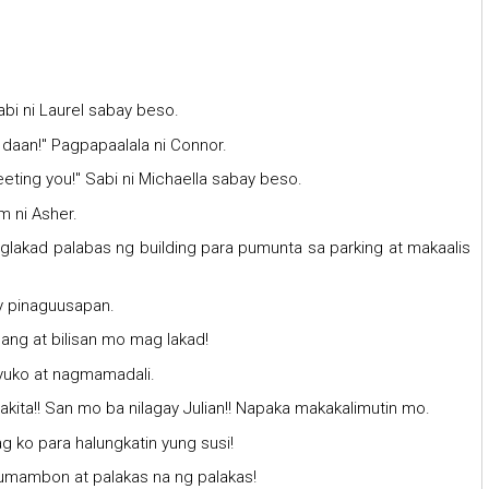
abi ni Laurel sabay beso.
 daan!" Pagpapaalala ni Connor.
eting you!" Sabi ni Michaella sabay beso.
m ni Asher.
lakad palabas ng building para pumunta sa parking at makaalis
ay pinaguusapan.
lang at bilisan mo mag lakad!
ayuko at nagmamadali.
akita!! San mo ba nilagay Julian!! Napaka makakalimutin mo.
g ko para halungkatin yung susi!
 umambon at palakas na ng palakas!