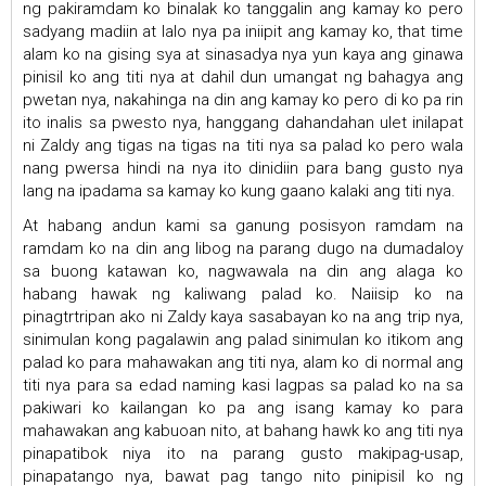
ng pakiramdam ko binalak ko tanggalin ang kamay ko pero
sadyang madiin at lalo nya pa iniipit ang kamay ko, that time
alam ko na gising sya at sinasadya nya yun kaya ang ginawa
pinisil ko ang titi nya at dahil dun umangat ng bahagya ang
pwetan nya, nakahinga na din ang kamay ko pero di ko pa rin
ito inalis sa pwesto nya, hanggang dahandahan ulet inilapat
ni Zaldy ang tigas na tigas na titi nya sa palad ko pero wala
nang pwersa hindi na nya ito dinidiin para bang gusto nya
lang na ipadama sa kamay ko kung gaano kalaki ang titi nya.
At habang andun kami sa ganung posisyon ramdam na
ramdam ko na din ang libog na parang dugo na dumadaloy
sa buong katawan ko, nagwawala na din ang alaga ko
habang hawak ng kaliwang palad ko. Naiisip ko na
pinagtrtripan ako ni Zaldy kaya sasabayan ko na ang trip nya,
sinimulan kong pagalawin ang palad sinimulan ko itikom ang
palad ko para mahawakan ang titi nya, alam ko di normal ang
titi nya para sa edad naming kasi lagpas sa palad ko na sa
pakiwari ko kailangan ko pa ang isang kamay ko para
mahawakan ang kabuoan nito, at bahang hawk ko ang titi nya
pinapatibok niya ito na parang gusto makipag-usap,
pinapatango nya, bawat pag tango nito pinipisil ko ng