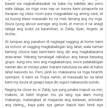
bawat isa nagbabakasakali na baka my kakilala ako pero
wala talaga, sa mga oras nay un isa-isa kami pinapunta sa
harapan ng class room para magpakilala ng aming sarili, at
sa buong klase masasabi ko na mas lamang ang my mga
itsura (yung above average ang look) at meron 4 na anagt
talaga ang looks sa karamihan, si Zaldy, Ryan, Angelo at
Archie.
At lumipas ang panahon di nagtagal nagging at home kami
sa school at nagging magkakaibigan ang lahat, wala naman
kaming choice kasi kami-kami lang din ang magkakasama
araw-araw. Habang tumatagal nabubuo ang kanya kanyang
grupo kung sinu sino ang magkakatropa, since palakaibigan
naman ako at medyo joker marami natutuwa sa akin at halos
lahat kasundo ko. Pero pinili ko makasama sa mga heartrb
syempre. 6 kami sa Tropa namin, at masasabi ko na lahat
kami my itsura at gwapo kaya din siguro nakasundo-sundo.
Naging ka close ko si Zaldy, sya yung pinaka maputi sa min,
makinis, at kahit tingnan mo pa lang sya alam mong
mabango, matangkad at maganda ang katawan, artistahin
ang dating,,, kaya pala sya ganun kaputi kasi hindi siya