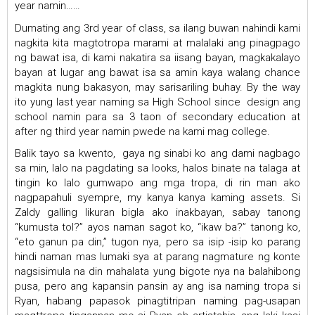
year namin……
Dumating ang 3rd year of class, sa ilang buwan nahindi kami
nagkita kita magtotropa marami at malalaki ang pinagpago
ng bawat isa, di kami nakatira sa iisang bayan, magkakalayo
bayan at lugar ang bawat isa sa amin kaya walang chance
magkita nung bakasyon, may sarisariling buhay. By the way
ito yung last year naming sa High School since design ang
school namin para sa 3 taon of secondary education at
after ng third year namin pwede na kami mag college.
Balik tayo sa kwento, gaya ng sinabi ko ang dami nagbago
sa min, lalo na pagdating sa looks, halos binate na talaga at
tingin ko lalo gumwapo ang mga tropa, di rin man ako
nagpapahuli syempre, my kanya kanya kaming assets. Si
Zaldy galling likuran bigla ako inakbayan, sabay tanong
“kumusta tol?” ayos naman sagot ko, “ikaw ba?” tanong ko,
“eto ganun pa din,” tugon nya, pero sa isip -isip ko parang
hindi naman mas lumaki sya at parang nagmature ng konte
nagsisimula na din mahalata yung bigote nya na balahibong
pusa, pero ang kapansin pansin ay ang isa naming tropa si
Ryan, habang papasok pinagtitripan naming pag-usapan