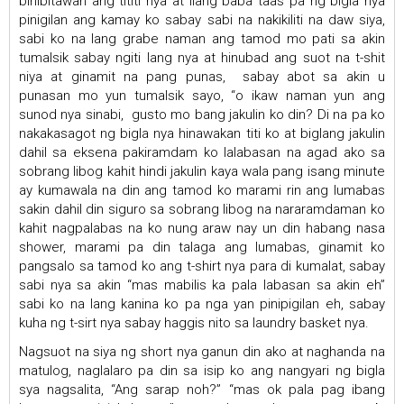
binibitawan ang tititi nya at ilang baba taas pa ng bigla nya
pinigilan ang kamay ko sabay sabi na nakikiliti na daw siya,
sabi ko na lang grabe naman ang tamod mo pati sa akin
tumalsik sabay ngiti lang nya at hinubad ang suot na t-shit
niya at ginamit na pang punas, sabay abot sa akin u
punasan mo yun tumalsik sayo, “o ikaw naman yun ang
sunod nya sinabi, gusto mo bang jakulin ko din? Di na pa ko
nakakasagot ng bigla nya hinawakan titi ko at biglang jakulin
dahil sa eksena pakiramdam ko lalabasan na agad ako sa
sobrang libog kahit hindi jakulin kaya wala pang isang minute
ay kumawala na din ang tamod ko marami rin ang lumabas
sakin dahil din siguro sa sobrang libog na nararamdaman ko
kahit nagpalabas na ko nung araw nay un din habang nasa
shower, marami pa din talaga ang lumabas, ginamit ko
pangsalo sa tamod ko ang t-shirt nya para di kumalat, sabay
sabi nya sa akin “mas mabilis ka pala labasan sa akin eh”
sabi ko na lang kanina ko pa nga yan pinipigilan eh, sabay
kuha ng t-sirt nya sabay haggis nito sa laundry basket nya.
Nagsuot na siya ng short nya ganun din ako at naghanda na
matulog, naglalaro pa din sa isip ko ang nangyari ng bigla
sya nagsalita, “Ang sarap noh?” “mas ok pala pag ibang