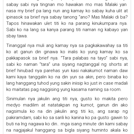
sabay sabi nya tingnan mo hawakan mo mas Malaki yan
nasa my brief pa lang nun ang kamay ko sabay kuha ulit at
ipinasok sa brief nya sabay tanong “ano? Mas Malaki di ba?
Tapos hinawakan ulet titi ko na parang kinukumpara nya.
Sabi ko na lang sa kanya parang titi naman ng kabayo yan
sbay tawa.
Tinanggal nya muli ang kamay nya sa pagkakawahay sa titi
ko at ganun din ginawa ko inalis ko yung kamay ko sa
pakkapasok sa brief nya. “Tara palabas na tayo” sabi nya,
sabi ko naman “tara” una siyang nagtanggal ng shorts at
brief hinubad nya parehas yun kasi nakakumot naman daw
kami kaya tanggalin ko na din yun sa akin, pero binaba ko
lang hanggang tuhod yung sakin iniisip ko just in case madali
ko maitatas pag naggising yung kasama naming sa room.
Sinimulan nya jakulin ang titi nya, gusto ko makita pero
medyo madilim at natatakpan ng kumot, ganun din ako
nagsimula ko na din jakulin ang titi ko, ang sarap ng
pakiramdam, sabi ko sa sarili ko kanina ko pa gusto gawin to
buti na lng nagawa ko din.. mga isang minute din kami sabay
na nagjajakul hanggang sa bigla siyang huminto akala ko