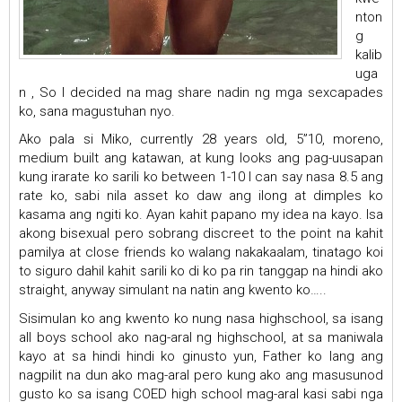
nton
g
kalib
uga
n , So I decided na mag share nadin ng mga sexcapades
ko, sana magustuhan nyo.
Ako pala si Miko, currently 28 years old, 5”10, moreno,
medium built ang katawan, at kung looks ang pag-uusapan
kung irarate ko sarili ko between 1-10 I can say nasa 8.5 ang
rate ko, sabi nila asset ko daw ang ilong at dimples ko
kasama ang ngiti ko. Ayan kahit papano my idea na kayo. Isa
akong bisexual pero sobrang discreet to the point na kahit
pamilya at close friends ko walang nakakaalam, tinatago koi
to siguro dahil kahit sarili ko di ko pa rin tanggap na hindi ako
straight, anyway simulant na natin ang kwento ko…..
Sisimulan ko ang kwento ko nung nasa highschool, sa isang
all boys school ako nag-aral ng highschool, at sa maniwala
kayo at sa hindi hindi ko ginusto yun, Father ko lang ang
nagpilit na dun ako mag-aral pero kung ako ang masusunod
gusto ko sa isang COED high school mag-aral kasi sabi nga