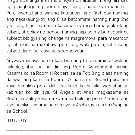
magttropa tingannan mo si Ryan oh artistahin, ang laki kasi
ng pinagbago ng porma nya, kung paano sya manumit…
Puro kwentuhang walang katapusan ang first day naming,
ang nakakalungkot lang 8 sa batchmate naming nung 2nd
year ang hindi na namin kasama my mga bumagsak silang
subjet, at policy ng school naming nap ag my bumagsak na
subject bibigyan ng change na magremoval para makaroon
ng chance na makabawi pero pag wala pa din, kahit isang
subject lang, balik sya sa second year.
Anyway masaya pa din kasi buo ang tropa namin at walang
nalaglag, iba iba na din ang Room Assignment namin.
Kasama ko sa Room si Robert isa sa Top 3 ng class naming
dalawa lang kami sa Room. Ok naman si Robert puro aral
kaya matalino pero dahil sa kulet ko nakakakwentuhan at
kabiruan ko din sya. Si Angelo at Aries magkasama sa
Room, si Zaldy kasama ko na sa building pero 2 Room ang
layo sa akin, kasama naman nya si Archie, isa din sa Gwaping
sa School.
ITUTULOY...
------------------------------------------------------------------------