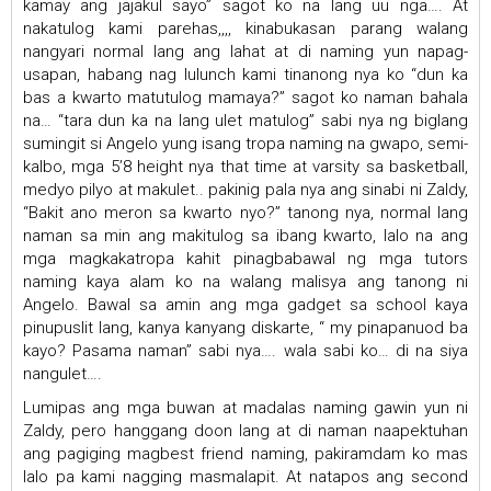
kamay ang jajakul sayo” sagot ko na lang uu nga…. At
nakatulog kami parehas,,,, kinabukasan parang walang
nangyari normal lang ang lahat at di naming yun napag-
usapan, habang nag lulunch kami tinanong nya ko “dun ka
bas a kwarto matutulog mamaya?” sagot ko naman bahala
na… “tara dun ka na lang ulet matulog” sabi nya ng biglang
sumingit si Angelo yung isang tropa naming na gwapo, semi-
kalbo, mga 5’8 height nya that time at varsity sa basketball,
medyo pilyo at makulet.. pakinig pala nya ang sinabi ni Zaldy,
“Bakit ano meron sa kwarto nyo?” tanong nya, normal lang
naman sa min ang makitulog sa ibang kwarto, lalo na ang
mga magkakatropa kahit pinagbabawal ng mga tutors
naming kaya alam ko na walang malisya ang tanong ni
Angelo. Bawal sa amin ang mga gadget sa school kaya
pinupuslit lang, kanya kanyang diskarte, “ my pinapanuod ba
kayo? Pasama naman” sabi nya…. wala sabi ko… di na siya
nangulet….
Lumipas ang mga buwan at madalas naming gawin yun ni
Zaldy, pero hanggang doon lang at di naman naapektuhan
ang pagiging magbest friend naming, pakiramdam ko mas
lalo pa kami nagging masmalapit. At natapos ang second