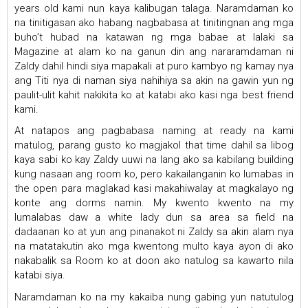
years old kami nun kaya kalibugan talaga. Naramdaman ko
na tinitigasan ako habang nagbabasa at tinitingnan ang mga
buho’t hubad na katawan ng mga babae at lalaki sa
Magazine at alam ko na ganun din ang nararamdaman ni
Zaldy dahil hindi siya mapakali at puro kambyo ng kamay nya
ang Titi nya di naman siya nahihiya sa akin na gawin yun ng
paulit-ulit kahit nakikita ko at katabi ako kasi nga best friend
kami.
At natapos ang pagbabasa naming at ready na kami
matulog, parang gusto ko magjakol that time dahil sa libog
kaya sabi ko kay Zaldy uuwi na lang ako sa kabilang building
kung nasaan ang room ko, pero kakailanganin ko lumabas in
the open para maglakad kasi makahiwalay at magkalayo ng
konte ang dorms namin. My kwento kwento na my
lumalabas daw a white lady dun sa area sa field na
dadaanan ko at yun ang pinanakot ni Zaldy sa akin alam nya
na matatakutin ako mga kwentong multo kaya ayon di ako
nakabalik sa Room ko at doon ako natulog sa kawarto nila
katabi siya.
Naramdaman ko na my kakaiba nung gabing yun natutulog