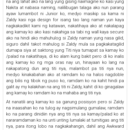
na ang lahat ako na lang yung gising naiimagine ko kasi yung
Nakita at nabasa naming, nalilibugan talaga ako nun parang
ayaw lumambot ni Junior ko, medyo masikip sa kama ni
Zaldy kasi nga design for isang tao lang naman yun kaya
nagkakadikit kami ng katawan, nakatihaya ako at nakalapag
ang kamay ko ako kasi nakahiga sa tabi ng wall kaya secure
ako na hindi ako mahuhulog si Zaldy naman yung nasa gilid,
siguro dahil takot mahulog si Zaldy mula sa pagkakatagilid
dumapa siya at saktong yung Titi niya tumapat sa kamay ko
/palad na nakatihaya, di ko alam kung bakit pero di ko inalis
ang kamay ko ng mga oras nay un, hinayaan ko lang na
nakapatong dun ang titi nya, malambot pa titi nya nun,
medyo kinakabahan ako at ramdam ko na halos nagdoble
ang bilis ng tibok ng puso ko, ramdam ko na kahit hindi pa
galit ay my kalakihan na ang titi ni Zaldy, kahit di ko ginagalaw
ang kamay ko ramdam ko na mahaba ang titi nya.
At nanatili ang kamay ko sa ganung posisyon pero si Zaldy
na inaasahan ko na tulog ay nagsimulang gumalaw, ramdam
ko na parang dinidiin nya ang titi nya sa kamay/palad ko at
nararamdaman ko na unti unting lumalaki at tumitigas ang titi
nya, para itong lobo na nagkakahangin, dahil ang Awkward