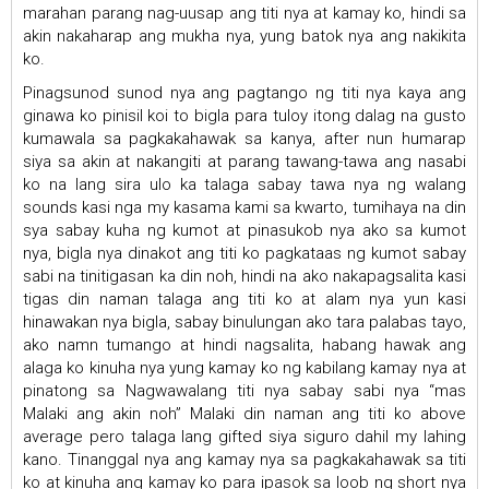
marahan parang nag-uusap ang titi nya at kamay ko, hindi sa
akin nakaharap ang mukha nya, yung batok nya ang nakikita
ko.
Pinagsunod sunod nya ang pagtango ng titi nya kaya ang
ginawa ko pinisil koi to bigla para tuloy itong dalag na gusto
kumawala sa pagkakahawak sa kanya, after nun humarap
siya sa akin at nakangiti at parang tawang-tawa ang nasabi
ko na lang sira ulo ka talaga sabay tawa nya ng walang
sounds kasi nga my kasama kami sa kwarto, tumihaya na din
sya sabay kuha ng kumot at pinasukob nya ako sa kumot
nya, bigla nya dinakot ang titi ko pagkataas ng kumot sabay
sabi na tinitigasan ka din noh, hindi na ako nakapagsalita kasi
tigas din naman talaga ang titi ko at alam nya yun kasi
hinawakan nya bigla, sabay binulungan ako tara palabas tayo,
ako namn tumango at hindi nagsalita, habang hawak ang
alaga ko kinuha nya yung kamay ko ng kabilang kamay nya at
pinatong sa Nagwawalang titi nya sabay sabi nya “mas
Malaki ang akin noh” Malaki din naman ang titi ko above
average pero talaga lang gifted siya siguro dahil my lahing
kano. Tinanggal nya ang kamay nya sa pagkakahawak sa titi
ko at kinuha ang kamay ko para ipasok sa loob ng short nya