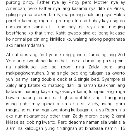
purong pinoy, Father nya ay Pinoy pero Mother nya ay
American, pero Father nya lang kasama nya dito sa Pinas,
galing sya sa broken family, mag-isang anak lang sya. Halos
pareho kami ng mga hilig at mga trip sa buhay kaya siguro
nagkasundo kami at I can say na siya ang nagging
bestfriend ko that time. Kahit gwapo siya at ibang kaklase
ko normal pa din ang kinikilos ko, walang halong pagnanasa
ako nararamdaman.
At natapos ang first year ko ng ganun. Dumating ang 2nd
Year puro kwentuhan kami that time at dumating pa sa point
na nakikitulog ako sa room nina Zaldy para lang
makipagkwentuhan, 3 na single bed ang tulugan sa kwarto
yun iba my isang double deck at 2 single bed. Syempre si
Zaldy ang katabi ko matulog dahil di naman kalakihan ang
katawan naming kaya nagkakasya kami, lumipas ang mga
buwan parang natural na highschool life lang hanggang
isang gabi may ipinakita sa akin si Zaldy, isang porn
magazine na my mga kwentong kalibugan din, sa Room nila
ako nun nakatambay other than Zaldy meron pang 2 kami
kklase sa loob ng kwarto. Pero deadma naman sila wala sila
alam na kalibugan yung tinitingnan at binabasa namin. 15