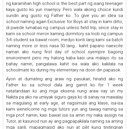
ng karamihan high school is the best part ng isang teenager
kaya gusto ko yun maenjoy. Pero wala akong choice kundi
sundin ang gusto ng Father ko. To give you an idea sa
school naming again Exclusive for Boys at stay in kami ditto,
di pwede lumabas ng campus unless field trip, since stay in
kami sa school meron kaming dormitory sa loob ng campus
3-4 student sa bawat room, medyo konti lang kami sa batch
naming more or less nasa 50 lang… kahit papano naexcite
naman ako nung first day of school syempre bagong
environment pero my halong kaba kasi una malayo ito sa
bahay namin, pangalawa kahit isa wala ako kakilala na
schoolmate ko during my elementary na doon din papasok.
Ayon at dumating ang araw ng pasukan, hinatid ako ng
Father ko sa school dala ang gamit ko for 1 week
natatandaan ko ang mga eksena nung araw nay un my
Nakita pa ako na umiiyak siguro gaya ko di sanay na mawalay
sa magulang at early age, at nagsimula ang klase, isa-isa
kami wenelcome ng mga tutors yun ang tawag naming sa
mga prof namin, kasi bawat isa sa amin my naka assign na
Tutor, at kasunod nun ay ang pagpapakilala naming sa aming
mga sarili, mapagmasid ako nun at pilit kung tinitingnan